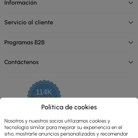
Información
Servicio al cliente
Programas B2B
Contáctenos
Esta base de piedra sinterizada añade estabilidad y
sofisticación a cualquier espacio.
114K
4.8
star
OPINIONES CERTIFICADAS
Política de cookies
rating
Nosotros y nuestros socios utilizamos cookies y
tecnología similar para mejorar su experiencia en el
sitio, mostrarle anuncios personalizados y recomendar