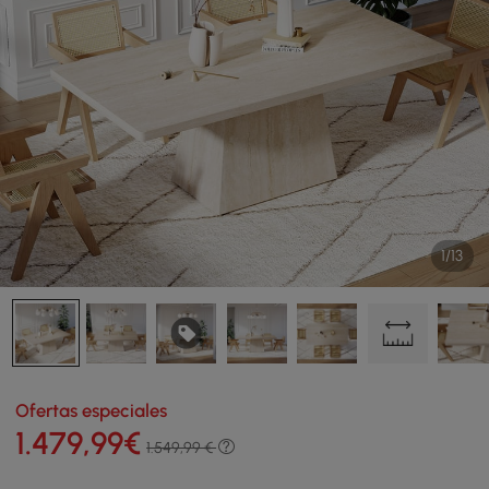
1/13
Ofertas especiales
1.479
,99
€
1.549,99 €