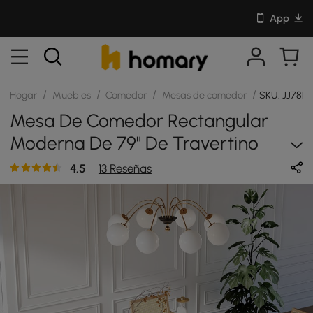
App
/
/
/
/
Hogar
Muebles
Comedor
Mesas de comedor
SKU: JJ78E
Mesa De Comedor Rectangular
Moderna De 79" De Travertino
Sintético, Interior/exterior, Para 6
4.5
13 Reseñas
Personas