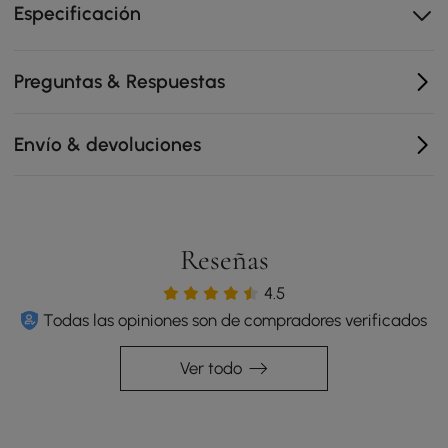
Especificación
Diseño interior/exterior apto para comedores, patios y
áreas exteriores cubiertas
La base del pedestal deja más espacio para las
Preguntas & Respuestas
piernas para que los invitados puedan sentarse y
reunirse cómodamente
Envío & devoluciones
Reseñas
4.5
Todas las opiniones son de compradores verificados
Ver todo