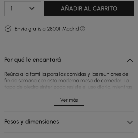
1
AÑADIR AL CARRITO
Envío gratis a
28001-Madrid
Por qué le encantará
Reúna a la familia para las comidas y las reuniones de
fin de semana con esta moderna mesa de comedor. La
tapa de piedra sinterizada resiste el uso diario, mientras
que la base escultural añade un aspecto refinado para
interiores o exteriores.
Ver más
La encimera de piedra sinterizada resiste arañazos,
calor y manchas, y se limpia rápidamente
Pesos y dimensiones
Base escultural y tapa espaciosa que facilitan la
comida, el servicio y el estilismo