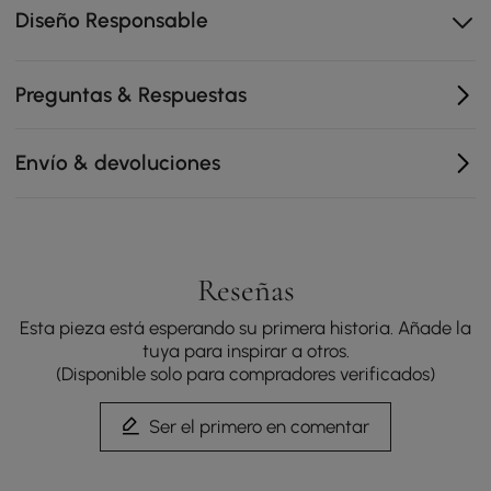
Diseño Responsable
La construcción de madera de fresno macizo y
madera de ingeniería ofrece una durabilidad
duradera y un atractivo natural.
Preguntas & Respuestas
Los cajones de deslizamiento silencioso con
amortiguadores antideslizantes se abren y cierran
suavemente.
Envío & devoluciones
Las puertas de persiana acanaladas añaden una
textura refinada a la decoración moderna y clásica.
Los orificios pretaladrados para cables mantienen los
cables organizados para un área de entretenimiento
Reseñas
limpia.
Esta pieza está esperando su primera historia. Añade la
tuya para inspirar a otros.
(Disponible solo para compradores verificados)
Ser el primero en comentar