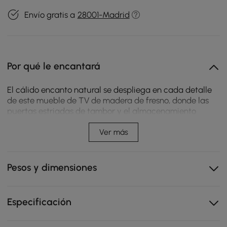
Envío gratis a
28001-Madrid
Por qué le encantará
El cálido encanto natural se despliega en cada detalle
de este mueble de TV de madera de fresno, donde las
puertas estriadas de tambor y el almacenamiento
oculto combinan un estilo refinado con la función
cotidiana. Los amplios compartimentos y una
Ver más
configuración dedicada para proyector elevan las
acogedoras noches de cine y las reuniones informales,
manteniendo los espacios de vida ordenados mientras
Pesos y dimensiones
se comparten momentos preciados con los seres
queridos.
Especificación
El compartimento del proyector integrado mantiene la
configuración de su cine en casa ordenada y sin
desorden.