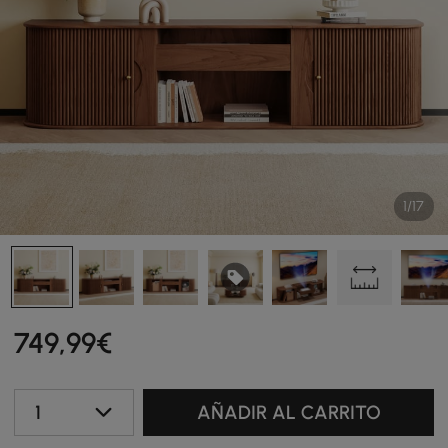
1/17
749
,99
€
1
AÑADIR AL CARRITO