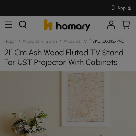
App
/
/
/
/
Hogar
Muebles
Salón
Muebles TV
SKU: JJX133779D
211 Cm Ash Wood Fluted TV Stand
For UST Projector With Cabinets