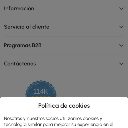
Información
Servicio al cliente
Programas B2B
Contáctenos
El rincón del proyector integrado oculta y estabiliza a la
114K
perfección la configuración para una visualización
4.8
ordenada.
star
OPINIONES CERTIFICADAS
Política de cookies
rating
Nosotros y nuestros socios utilizamos cookies y
tecnología similar para mejorar su experiencia en el