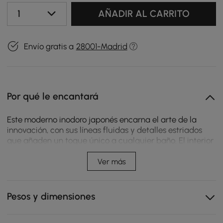
1
AÑADIR AL CARRITO
Envío gratis a
28001-Madrid
Por qué le encantará
Este moderno inodoro japonés encarna el arte de la
innovación, con sus líneas fluidas y detalles estriados
que añaden un toque único a cualquier baño. El interior
está iluminado por una luz LED azul que difunde un
suave resplandor alrededor del cuenco.
Ver más
Sus dimensiones compactas permiten una fácil
instalación en el baño. Se requiere un suministro de
Pesos y dimensiones
agua y una toma de corriente cercana.
La pantalla integrada en el asiento y el mando a