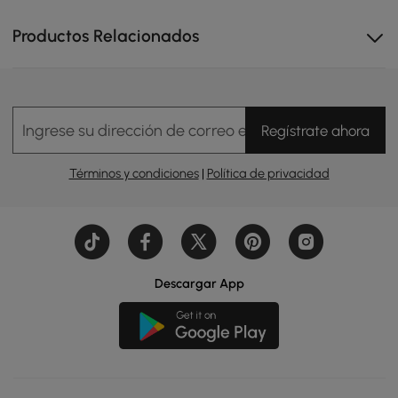
Productos Relacionados
Higiene moderna
Ingrese su dirección de correo electrónico
Regístrate ahora
Diseño depurado e higiene avanzada, con 6 funciones
clave y 4 dispositivos de seguridad para una
Términos y condiciones
|
Política de privacidad
experiencia que combina confort y serenidad.
Descargar App