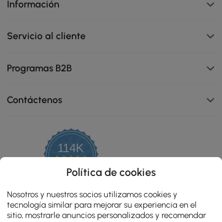
Información
Servicio al cliente
Programas B2B
Contáctenos
Gracias a los sensores, la tapa se abre y la descarga de
agua se activa automáticamente, reduciendo el
114K
contacto y mejorando la higiene. Menos contacto,
menos gérmenes.
4.8
star
OPINIONES CERTIFICADAS
Política de cookies
rating
Nosotros y nuestros socios utilizamos cookies y
tecnología similar para mejorar su experiencia en el
sitio, mostrarle anuncios personalizados y recomendar