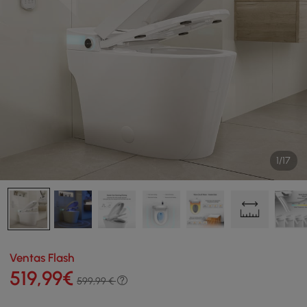
1/17
Ventas Flash
519
,99
€
599,99 €