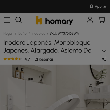
App
/
/
/
Hogar
Baño
Inodoros
SKU: WY376168WA
Inodoro Japonés, Monobloque
Japonés, Alargado, Asiento De
Inodoro Y Descarga Automática
4.7
21 Reseñas