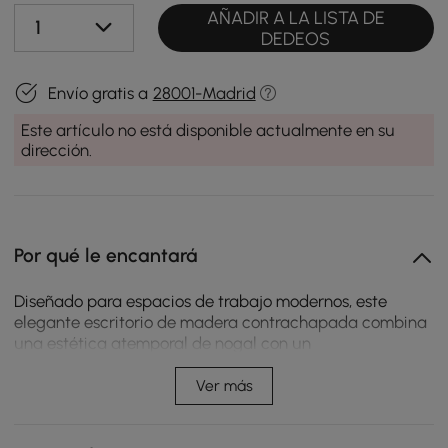
AÑADIR A LA LISTA DE
1
DEDEOS
Envío gratis a
28001-Madrid
Este artículo no está disponible actualmente en su
dirección.
Por qué le encantará
Diseñado para espacios de trabajo modernos, este
elegante escritorio de madera contrachapada combina
una estética atemporal de nogal con un
almacenamiento cuidadoso. Un armario enrollable
proporciona una organización flexible, mientras que la
Ver más
gestión de cables integrada mantiene su instalación
limpia y ordenada. Perfectamente equilibrado entre