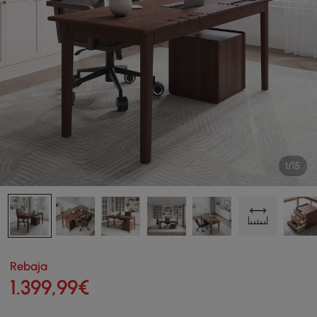
1/15
Rebaja
1.399
,99
€