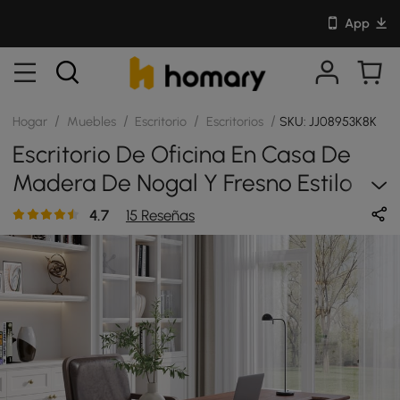
App
/
/
/
/
Hogar
Muebles
Escritorio
Escritorios
SKU: JJ08953K8K
Escritorio De Oficina En Casa De
Madera De Nogal Y Fresno Estilo
Chino Con 6 Cajones (62.9
4.7
15 Reseñas
Pulgadas)