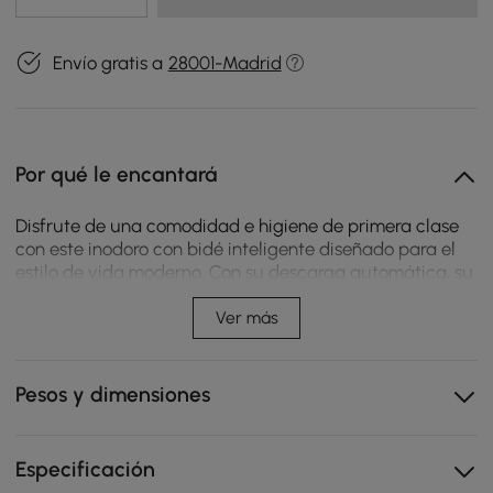
Envío gratis a
28001-Madrid
Por qué le encantará
Disfrute de una comodidad e higiene de primera clase
con este inodoro con bidé inteligente diseñado para el
estilo de vida moderno. Con su descarga automática, su
esterilización UV y su diseño elegante que ahorra
espacio, este inodoro es perfecto para caber en
Ver más
cualquier lugar del baño.
Lavado automático: descarga sin contacto para
Pesos y dimensiones
mayor comodidad y limpieza.
Esterilización UV: la luz UV integrada garantiza la
higiene de la boquilla después de cada uso.
Especificación