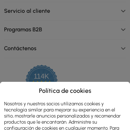
Servicio al cliente
Programas B2B
Contáctenos
Este inodoro inteligente ofrece 4 opciones fáciles de
lavar: automático, sensor de pie, control remoto y perilla.
114K
4.8
star
OPINIONES CERTIFICADAS
Política de cookies
rating
Nosotros y nuestros socios utilizamos cookies y
tecnología similar para mejorar su experiencia en el
sitio, mostrarle anuncios personalizados y recomendar
productos que le encantarán. Administre su
configuración de cookies en cualquier momento. Para