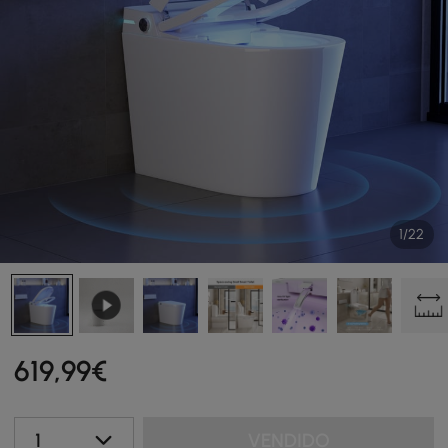
1/22
619
,99
€
1
VENDIDO