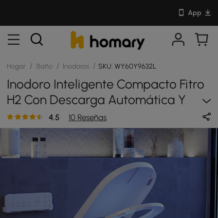
App
/
/
/
Hogar
Baño
Inodoros
SKU: WY60Y9632L
Inodoro Inteligente Compacto Fitro
H2 Con Descarga Automática Y
Esterilización UV
4.5
10 Reseñas