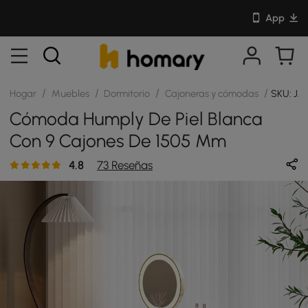
App
/
/
/
/
Hogar
Muebles
Dormitorio
Cajoneras y cómodas
SKU: JJ
Cómoda Humply De Piel Blanca
Con 9 Cajones De 1505 Mm
4.8
73 Reseñas