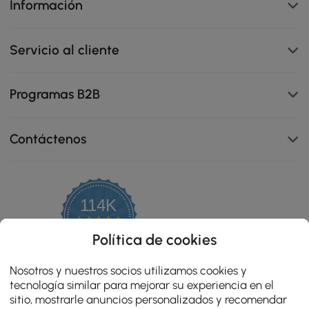
Información
Servicio al cliente
El acabado de piel sintética resistente al agua, las
Programas B2B
manchas y los arañazos hace que el mantenimiento
diario del dormitorio sea sencillo y sin estrés.
Contáctenos
114K
4.8
star
OPINIONES CERTIFICADAS
Política de cookies
rating
Nosotros y nuestros socios utilizamos cookies y
tecnología similar para mejorar su experiencia en el
sitio, mostrarle anuncios personalizados y recomendar