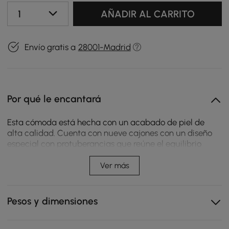
1
AÑADIR AL CARRITO
Envío gratis a
28001-Madrid
Por qué le encantará
Esta cómoda está hecha con un acabado de piel de
alta calidad. Cuenta con nueve cajones con un diseño
especial con protuberancias que reúne el equilibrio
adecuado entre elegancia y funcionalidad para ofrecer
a los usuarios suficiente espacio para guardar su ropa.
Ver más
Es moderno y se adapta a cualquier dormitorio
moderno, mejorando tanto la apariencia como las
soluciones de almacenamiento.
Pesos y dimensiones
Envuelto en piel sintética, garantiza durabilidad y
fácil mantenimiento