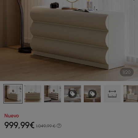
1/20
Nuevo
999
,99
€
1.049,99 €