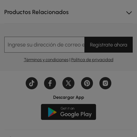
cohesiva. La cómoda Humply añade una sutil elegancia
escultórica, completando un espacio tranquilo y
Productos Relacionados
elegante diseñado para la comodidad y el equilibrio
diarios.
Ingrese su dirección de correo electrónico
Regístrate ahora
Términos y condiciones
|
Política de privacidad
Descargar App