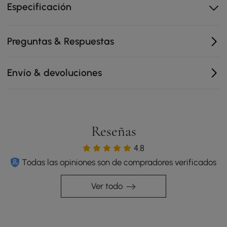
Especificación
Cuenta con frentes de cajones bellamente diseñados
que evitan los golpes
Preguntas & Respuestas
Contiene nueve cajones espaciosos
Envío & devoluciones
Reseñas
4.8
Todas las opiniones son de compradores verificados
Ver todo
Vida tranquila y refinada
Las curvas suaves, los neutros cálidos y las líneas limpias
dan forma a una atmósfera de dormitorio refinada y