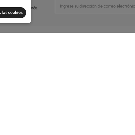
eventos y mucho más.
 las cookies
ación
Servicio al cliente
Contácanos
 de Homary
Centro de asistencia
Servicio 
Devoluciones y reembolsos
arios
Guía de envío
Tiempo de servi
bilidad
Financiación
De lunes a viern
de Madrid
ma de recompensas
Seguimiento de pedido
 de privacidad
Programas B2B
s y condiciones
gal
Programa comercial
 de cookies
Programa de afiliación