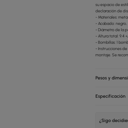
su espacio de estil
declaración de dis
- Materiales: metal
- Acabado: negro, 
- Diámetro de la p
- Altura total: 9.
- Bombillas: 1 bom
- Instrucciones de
montaje. Se recom
Pesos y dimens
Especificación
¿Sigo decidi