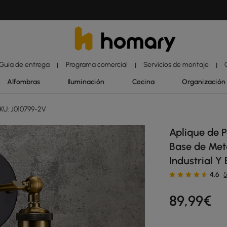
Guía de entrega
Programa comercial
Servicios de montaje
|
|
|
Alfombras
Iluminación
Cocina
Organización
KU: J010799-2V
Aplique de P
Base de Meta
Industrial Y
4.6
89
,99
€