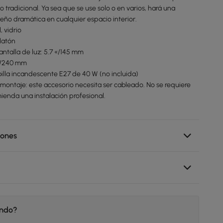
o tradicional. Ya sea que se use solo o en varios, hará una
eño dramática en cualquier espacio interior.
, vidrio
latón
antalla de luz: 5.7 «/145 mm
4 «/240 mm
billa incandescente E27 de 40 W (no incluida)
 montaje: este accesorio necesita ser cableado. No se requiere
ienda una instalación profesional.
iones
endo?