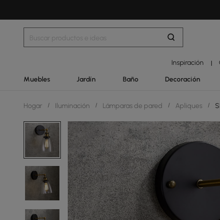
Inspiración
|
Muebles
Jardín
Baño
Decoración
Hogar
/
Iluminación
/
Lámparas de pared
/
Apliques
/
S