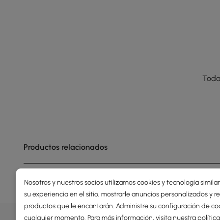
Toda
Productos relacionados
Nosotros y nuestros socios utilizamos cookies y tecnología simila
su experiencia en el sitio, mostrarle anuncios personalizados y
productos que le encantarán. Administre su configuración de co
OFERTAS, INSPIRACIÓN Y TEN
cualquier momento. Para más información, visita nuestra
polític