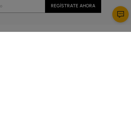
REGÍSTRATE AHORA
Descargar App
al cliente
cio
es de 5:00 a 14:00 Hora