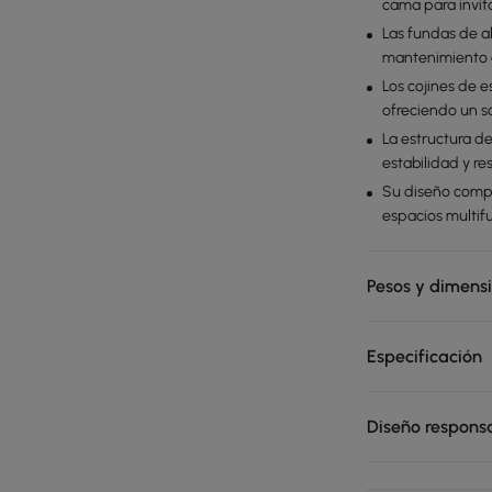
cama para invit
Las fundas de al
mantenimiento d
Los cojines de 
ofreciendo un s
La estructura d
estabilidad y res
Su diseño compa
espacios multif
Pesos y dimens
Especificación
Diseño respons