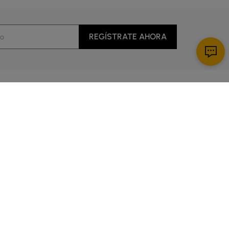
REGÍSTRATE AHORA
Descargar App
al cliente
cio
es de 5:00 a 14:00 Hora