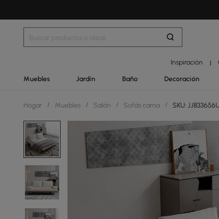
Inspiración
|
Muebles
Jardín
Baño
Decoración
Hogar
/
Muebles
/
Salón
/
Sofás cama
/
SKU: JJ833656