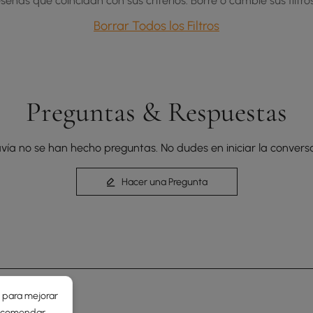
señas que coincidan con sus criterios. Borre o cambie sus filtros
Borrar Todos los Filtros
Preguntas & Respuestas
vía no se han hecho preguntas. No dudes en iniciar la conversa
Hacer una Pregunta
r para mejorar
 recomendar