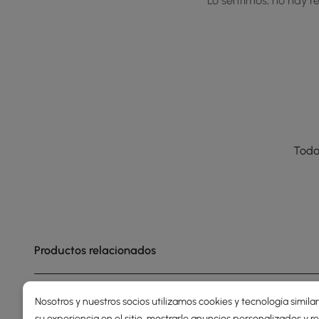
Lo sentimos, no hay re
Toda
Productos relacionados
Nosotros y nuestros socios utilizamos cookies y tecnología simila
su experiencia en el sitio, mostrarle anuncios personalizados y