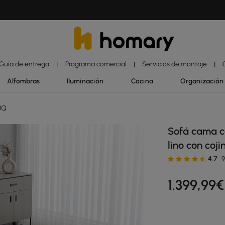
Guía de entrega
Programa comercial
Servicios de montaje
|
|
|
Alfombras
Iluminación
Cocina
Organización
UQ
Sofá cama co
lino con coji
4.7
1.399
,99
€