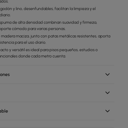
ados.
godón y lino, desenfundables, facilitan la limpieza y el
iario.
espuma de alta densidad combinan suavidad y firmeza,
oporte cómodo para varias personas.
e madera maciza, junto con patas metálicas resistentes, aporta
istencia para el uso diario.
cto y versátil es ideal para pisos pequeños, estudios o
uncionales donde cada metro cuenta.
iones
able