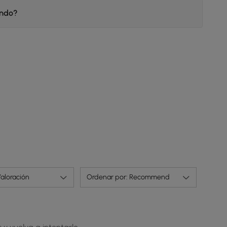
endo?
aloración
Ordenar por: Recommend