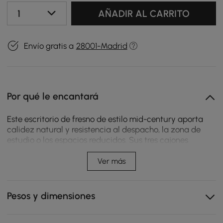
1
AÑADIR AL CARRITO
Envío gratis a
28001-Madrid
Por qué le encantará
Este escritorio de fresno de estilo mid-century aporta
calidez natural y resistencia al despacho, la zona de
estudio o los espacios reducidos. Sus tres cajones
permiten mantener el material de trabajo bien
organizado, mientras que sus líneas limpias crean un
Ver más
ambiente cómodo y atemporal para trabajar o estudiar.
Las patas de madera de fresno ofrecen un soporte
Pesos y dimensiones
estable y resistente para el uso diario, realzado por su
veta natural.