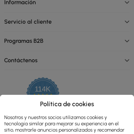
Información
Servicio al cliente
Programas B2B
Contáctenos
114K
Incluye un cajón con forma de adorno vintage que
4.8
añade carácter.
star
OPINIONES CERTIFICADAS
Política de cookies
rating
Nosotros y nuestros socios utilizamos cookies y
tecnología similar para mejorar su experiencia en el
sitio, mostrarle anuncios personalizados y recomendar