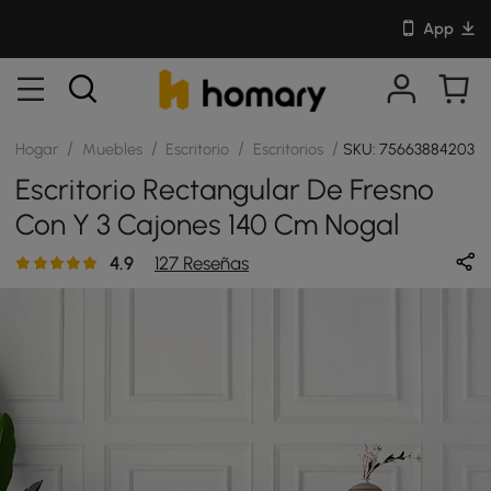
App
/
/
/
/
Hogar
Muebles
Escritorio
Escritorios
SKU: 75663884203
Escritorio Rectangular De Fresno
Con Y 3 Cajones 140 Cm Nogal
4.9
127 Reseñas