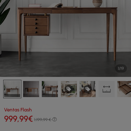
1/19
Ventas Flash
999
,99
€
1.199,99 €