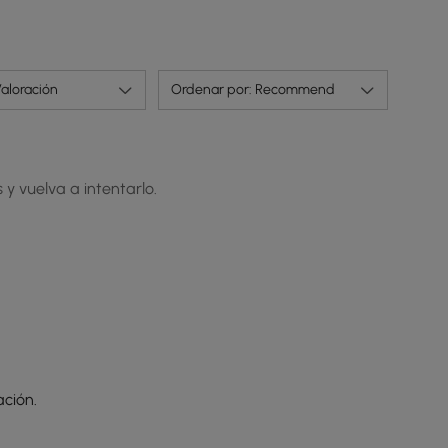
aloración
Ordenar por: Recommend
 y vuelva a intentarlo.
ción.