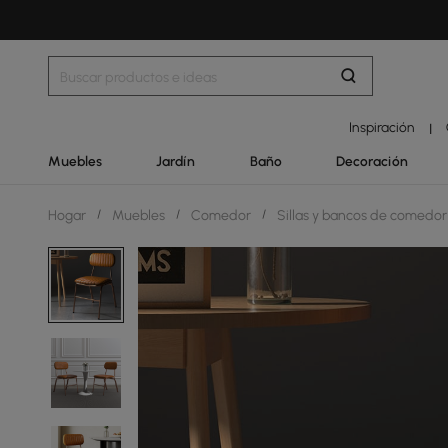
Inspiración
|
Muebles
Jardín
Baño
Decoración
Hogar
/
Muebles
/
Comedor
/
Sillas y bancos de comedo