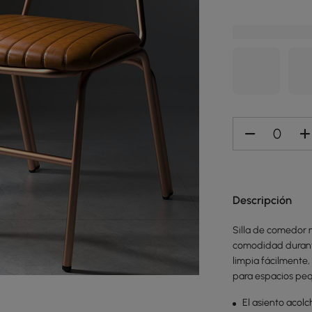
Descripción
Silla de comedor 
comodidad durante 
limpia fácilmente
para espacios pe
El asiento acol