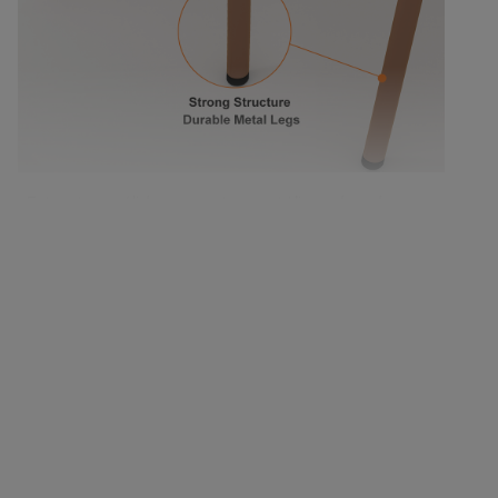
Estructura sólida con patas metálicas duraderas
para un soporte duradero.