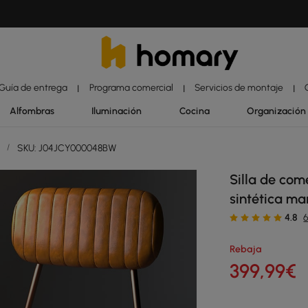
Guía de entrega
Programa comercial
Servicios de montaje
|
|
|
Alfombras
Iluminación
Cocina
Organización
r
/
SKU: J04JCY000048BW
Silla de co
sintética ma
4.8
Rebaja
399
,99
€