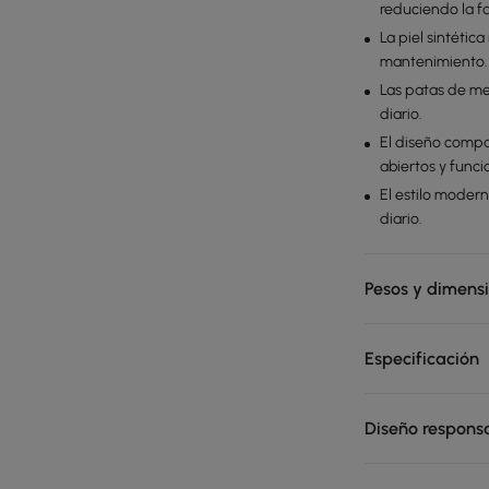
reduciendo la f
La piel sintétic
mantenimiento.
Las patas de me
diario.
El diseño comp
abiertos y funci
El estilo moder
diario.
Pesos y dimens
Especificación
Diseño respons