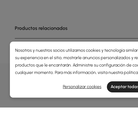
Productos relacionados
Nosotros y nuestros socios utilizamos cookies y tecnología simila
su experiencia en el sitio, mostrarle anuncios personalizados y
productos que le encantarán. Administre su configuración de co
OFERTAS, INSPIRACIÓN Y TEN
cualquier momento. Para más información, visita nuestra
polític
Descubrir más sobre ofertas especiales, promociones, 
Personalizar cookies
Aceptar todas
Términos y condiciones
Política de privacidad
Inform
Acerca
Homary: expresa tu personalidad a través de un