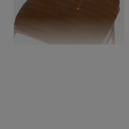
Amortiguación de espuma de alta densidad:
gruesa, cómoda y resistente a la flacidez.