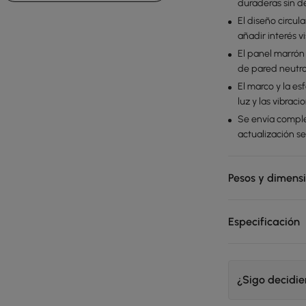
duraderas sin d
El diseño circu
añadir interés vi
El panel marrón
de pared neutro
El marco y la e
luz y las vibrac
Se envía comple
actualización se
Pesos y dimens
Especificación
¿Sigo decidi