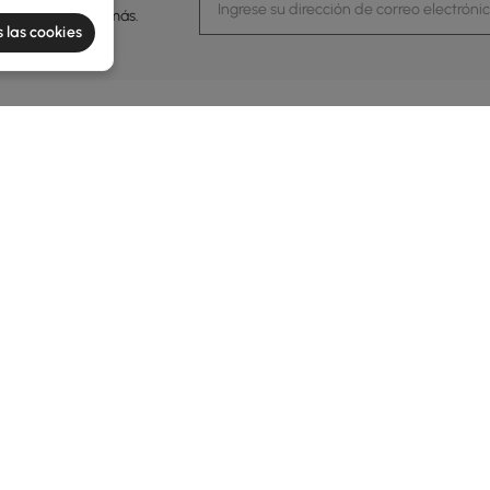
eventos y mucho más.
 las cookies
ación
Servicio al cliente
Contácanos
 de Homary
Centro de asistencia
Servicio 
Devoluciones y reembolsos
arios
Guía de envío
Tiempo de servi
bilidad
Financiación
De lunes a viern
de Madrid
ma de recompensas
Seguimiento de pedido
 de privacidad
Programas B2B
s y condiciones
gal
Programa comercial
 de cookies
Programa de afiliación