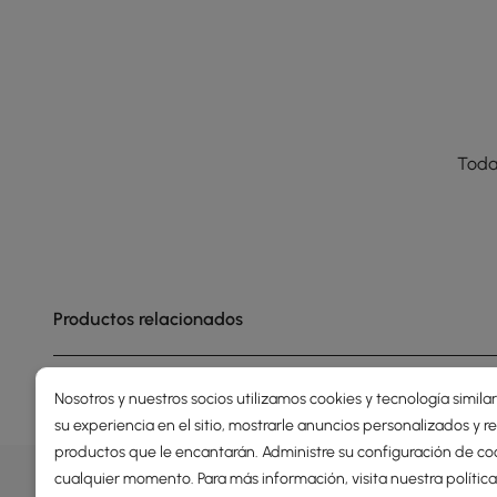
Toda
Productos relacionados
Nosotros y nuestros socios utilizamos cookies y tecnología simila
su experiencia en el sitio, mostrarle anuncios personalizados y
productos que le encantarán. Administre su configuración de co
OFERTAS, INSPIRACIÓN Y TEN
cualquier momento. Para más información, visita nuestra
polític