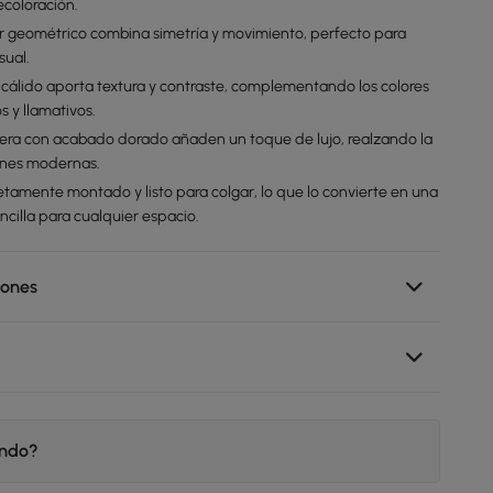
ecoloración.
lar geométrico combina simetría y movimiento, perfecto para
sual.
 cálido aporta textura y contraste, complementando los colores
s y llamativos.
sfera con acabado dorado añaden un toque de lujo, realzando la
iones modernas.
tamente montado y listo para colgar, lo que lo convierte en una
ncilla para cualquier espacio.
iones
endo?