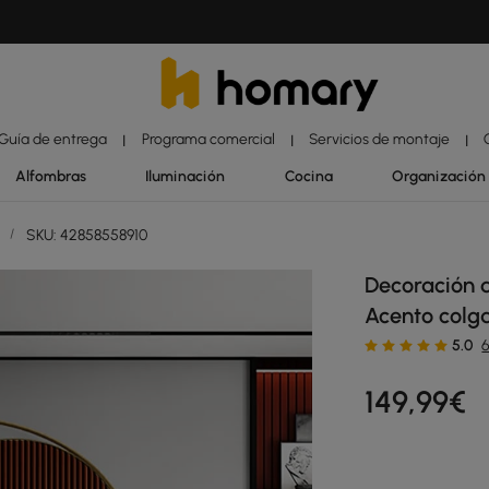
Guía de entrega
Programa comercial
Servicios de montaje
|
|
|
Alfombras
Iluminación
Cocina
Organización
d
/
SKU: 42858558910
Decoración 
Acento colg
5.0
149
,99
€