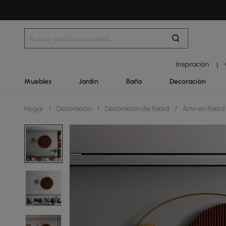
Inspiración
|
Muebles
Jardín
Baño
Decoración
Hogar
/
Decoración
/
Decoración de Pared
/
Arte en Pare