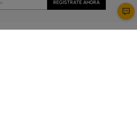
REGÍSTRATE AHORA
Descargar App
al cliente
cio
es de 5:00 a 14:00 Hora