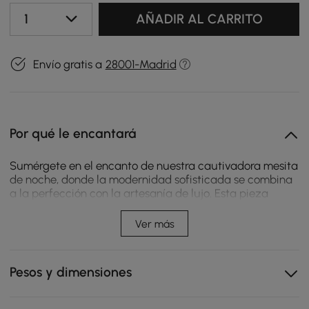
1
AÑADIR AL CARRITO
Envío gratis a
28001-Madrid
Por qué le encantará
Sumérgete en el encanto de nuestra cautivadora mesita
de noche, donde la modernidad sofisticada se combina
a la perfección con la artesanía de lujo. Esta pieza
excepcional redefine la elegancia y eleva tu espacio
vital a niveles de estilo y clase sin precedentes.
Ver más
【Fusión de materiales innovadora】La mesita de noche
cuenta con una innovadora fusión de materiales que la
Pesos y dimensiones
diferencia de lo común. La elegante tapa de cristal
irradia un encanto contemporáneo, mientras que la
estantería de piedra sinterizada aporta una sensación