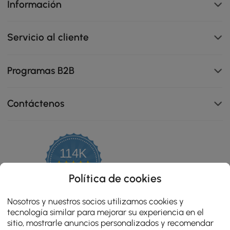
Información
Servicio al cliente
Programas B2B
Contáctenos
114K
4.8
star
OPINIONES CERTIFICADAS
Política de cookies
rating
Nosotros y nuestros socios utilizamos cookies y
tecnología similar para mejorar su experiencia en el
sitio, mostrarle anuncios personalizados y recomendar