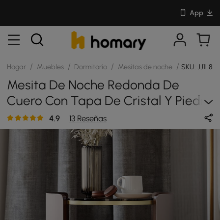
App
/
/
/
/
Hogar
Muebles
Dormitorio
Mesitas de noche
SKU: JJ1L88
Mesita De Noche Redonda De
Cuero Con Tapa De Cristal Y Piedra
Y Un Cajón Gris
4.9
13 Reseñas