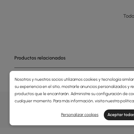
Toda
Productos relacionados
Nosotros y nuestros socios utilizamos cookies y tecnología simila
su experiencia en el sitio, mostrarle anuncios personalizados y
productos que le encantarán. Administre su configuración de co
OFERTAS, INSPIRACIÓN Y TEN
cualquier momento. Para más información, visita nuestra
polític
Descubrir más sobre ofertas especiales, promociones, 
Personalizar cookies
Aceptar todas
Términos y condiciones
Política de privacidad