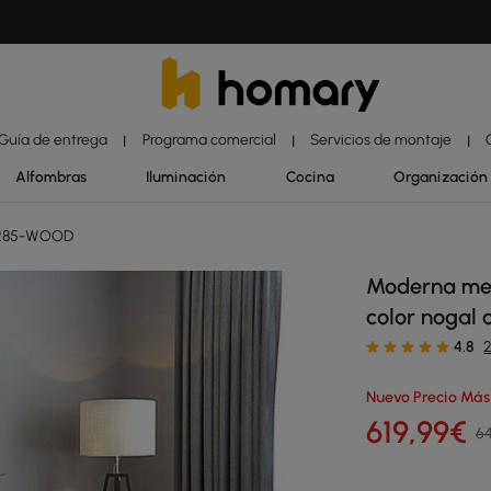
Guía de entrega
Programa comercial
Servicios de montaje
|
|
|
Alfombras
Iluminación
Cocina
Organización
0285-WOOD
Moderna me
color nogal 
4.8
Nuevo Precio Más
619
,99
€
64