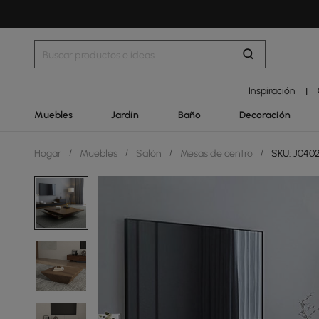
Inspiración
|
Muebles
Jardín
Baño
Decoración
Hogar
/
Muebles
/
Salón
/
Mesas de centro
/
SKU: J04