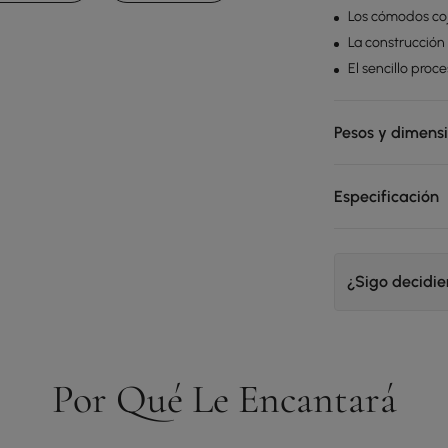
Los cómodos coji
La construcción
El sencillo proc
Pesos y dimens
Especificación
¿Sigo decidi
Por Qué Le Encantará