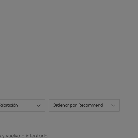
marco robusto ofrece una durabilidad duradera
con una sensación de ligereza.
aloración
Ordenar por: Recommend
 y vuelva a intentarlo.