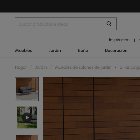
Inspiración
|
Muebles
Jardín
Baño
Decoración
Hogar
/
Jardín
/
Muebles de salones de jardín
/
Sillas col