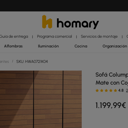
Guía de entrega
Programa comercial
Servicios de montaje
|
|
|
Alfombras
Iluminación
Cocina
Organización
gantes
/
SKU: HWA0721K04
Sofá Columpi
Mate con Co
4.8
1.199
,99
€