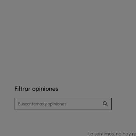
brindar comodidad durante todo el día y máxima
relajación.
Filtrar opiniones
Lo sentimos, no hay re