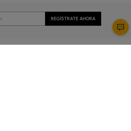
REGÍSTRATE AHORA
Descargar App
al cliente
cio
es de 5:00 a 14:00 Hora