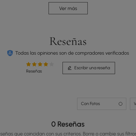
balanceo seguro y estable con una estética
Ver más
elegante y moderna.
Reseñas
Todas las opiniones son de compradores verificados
Escribir una reseña
Reseñas
Con Fotos
V
0 Reseñas
señas que coincidan con sus criterios. Borre o cambie sus filtros