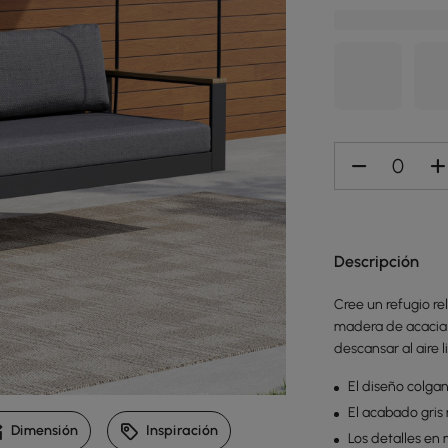
Descripción
Cree un refugio re
madera de acacia 
descansar al aire l
El diseño colga
El acabado gris
Dimensión
Inspiración
Los detalles en