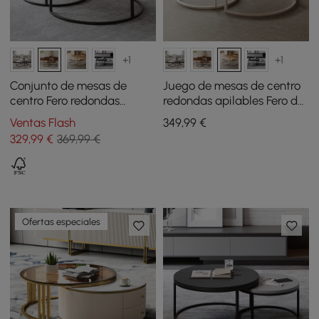
+1
+1
Conjunto de mesas de
Juego de mesas de centro
centro Fero redondas
redondas apilables Fero de
apilables de madera -
madera - natural y blanco
Ventas Flash
349
,99
€
nogal
329
,99
€
369,99 €
Ofertas especiales