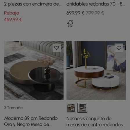
2 piezas con encimera de
anidables redondas 70 - 80
piedra sinterizada blanca
cm con tapa de piedra
Rebaja
699
,99
€
799,99 €
y marco de metal
sinterizada negro
469
,99
€
3 Tamaño
Moderno 89 cm Redondo
Nesnesis conjunto de
Oro y Negro Mesa de
mesas de centro redondas