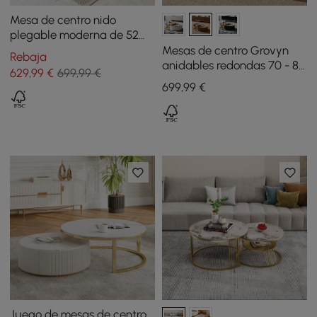
Mesa de centro nido
plegable moderna de 52
pulgadas de madera
Mesas de centro Grovyn
Rebaja
Japandi y ratán
anidables redondas 70 - 80
629
,99
€
699,99 €
cm con tapa de piedra
699
,99
€
sinterizada nogal
Juego de mesas de centro