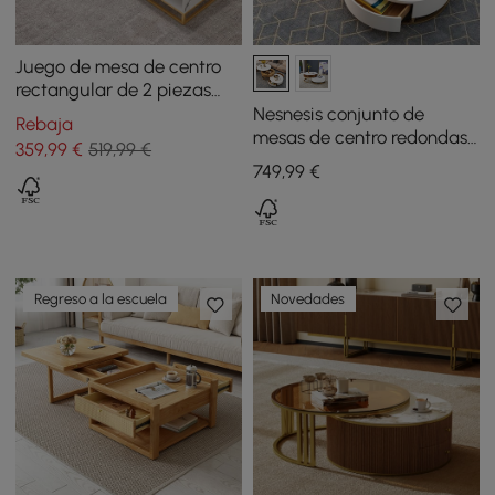
Juego de mesa de centro
rectangular de 2 piezas
con base de metal y
Nesnesis conjunto de
Rebaja
almacenamiento
mesas de centro redondas
359
,99
€
519,99 €
con 2 cajones, en color
749
,99
€
blanco y natural
Regreso a la escuela
Novedades