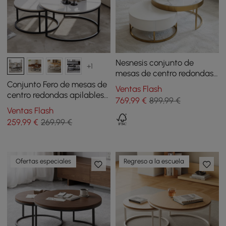
Nesnesis conjunto de
+1
mesas de centro redondas
con 2 cajones, en color
Conjunto Fero de mesas de
Ventas Flash
blanco
centro redondas apilables
769
,99
€
899,99 €
de piedra sinterizada -
Ventas Flash
blanco
259
,99
€
269,99 €
Ofertas especiales
Regreso a la escuela