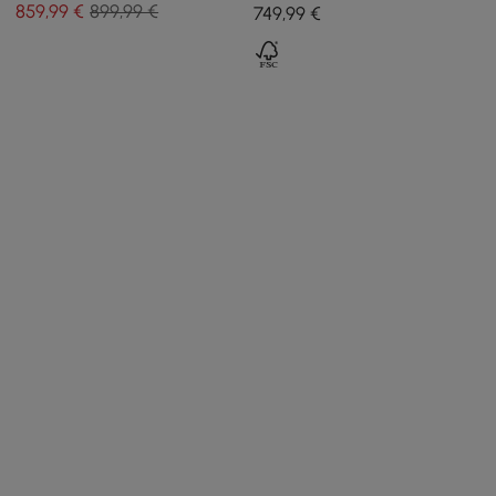
centro nido de 2 piezas con
con 2 cajones, en color
859
,99
€
899,99 €
749
,99
€
tapa de vidrio templado
blanco y nogal