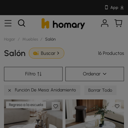
App
Hogar
/
Muebles
/
Salón
Salón
16 Productos
Buscar
Filtro
Ordenar
Función De Mesa: Anidamiento
Borrar Todo
Regreso a la escuela