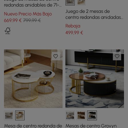
redondas anidables de 71-
89 cm con tapa de piedra
Juego de 2 mesas de
Nuevo Precio Más Bajo
sinterizada y cajón
centro redondas anidadas
669
,99
€
799,99 €
Pandora modernas con
Rebaja
tapa de piedra sinterizada
499
,99
€
Mesa de centro redonda de
Mesas de centro Grovyn