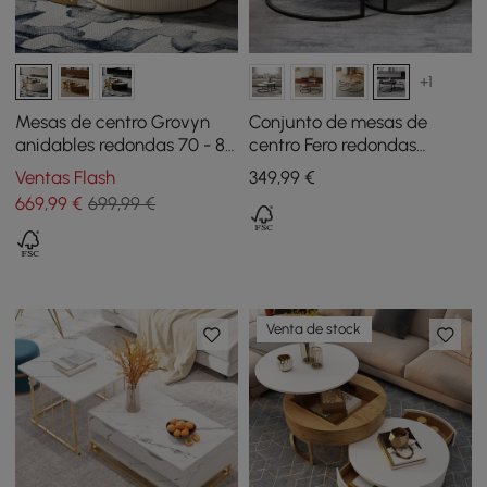
+1
Mesas de centro Grovyn
Conjunto de mesas de
anidables redondas 70 - 80
centro Fero redondas
cm con tapa de piedra
apilables de madera - gris
Ventas Flash
349
,99
€
sinterizada marfil
y negro
669
,99
€
699,99 €
Venta de stock