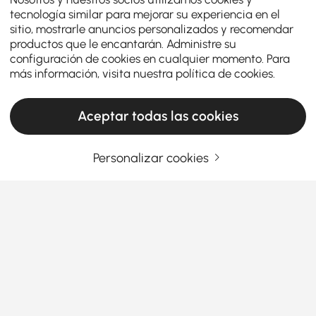
tecnología similar para mejorar su experiencia en el
sitio, mostrarle anuncios personalizados y recomendar
productos que le encantarán. Administre su
configuración de cookies en cualquier momento. Para
más información, visita nuestra
política de cookies
.
Aceptar todas las cookies
Personalizar cookies
Muebles para TV y Consolas Multimedia:
Su Guía de Compra Completa
Cómo elegir el mueble de TV y la consola
multimedia adecuados para tu sala de estar
¿Cómo puede el mueble de TV adecuado
Ver más
transformar tu sala de estar en un espacio de
Products in the current category have been updated to show the latest 1 items