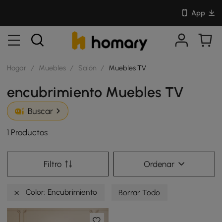
App
Hogar
/
Muebles
/
Salón
/
Muebles TV
encubrimiento Muebles TV
Buscar
1 Productos
Filtro
Ordenar
Color: Encubrimiento
Borrar Todo