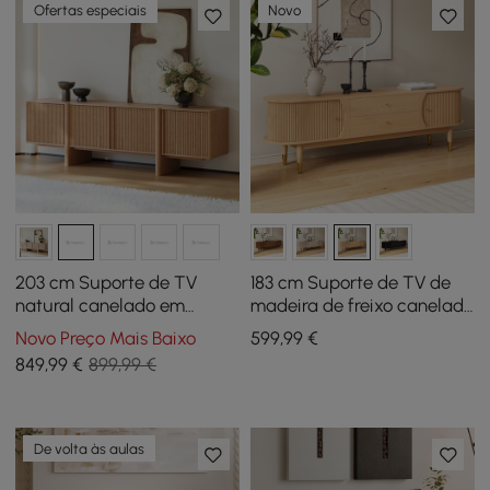
Ofertas especiais
Novo
203 cm Suporte de TV
183 cm Suporte de TV de
natural canelado em
madeira de freixo canelado
madeira de freixo com
natural com
Novo Preço Mais Baixo
599
,99
€
armários
armazenamento
849
,99
€
899,99 €
De volta às aulas