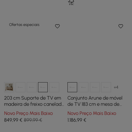
Ofertas especiais
+4
203 cm Suporte de TV em
Conjunto Arune de móvel
madeira de freixo canelado
de TV 183 cm e mesa de
preto com armários
centro com portas
Novo Preço Mais Baixo
Novo Preço Mais Baixo
arqueadas de vidro,
849
,99
€
899,99 €
1.186
,99
€
arrumação e luz LED