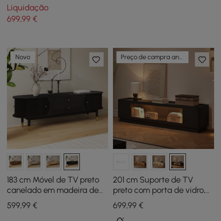
com Estante e Luz LED
Liquidação
699
,99
€
Novo
Preço de compra antecipada
183 cm Móvel de TV preto
201 cm Suporte de TV
canelado em madeira de
preto com porta de vidro,
freixo com arrumação
arrumação e LED
599
,99
€
699
,99
€