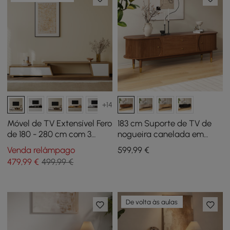
+14
Móvel de TV Extensível Fero
183 cm Suporte de TV de
de 180 - 280 cm com 3
nogueira canelada em
Gavetas
madeira de freixo com
Venda relâmpago
599
,99
€
arrumação
479
,99
€
499,99 €
De volta às aulas