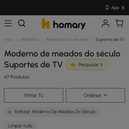
App
Início
/
Mobiliário
/
Móveis de sala de estar
/
Suportes de TV
Moderno de meados do século
Suportes de TV
Pesquisar
47 Produtos
Filtrar
Ordenar
Estilizar: Moderno De Meados Do Século
Limpar tudo