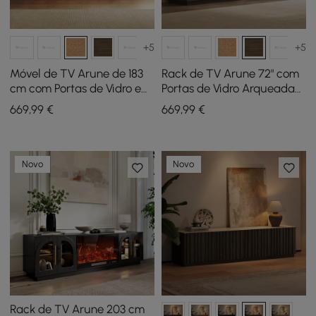
+5
+5
Móvel de TV Arune de 183
Rack de TV Arune 72" com
cm com Portas de Vidro em
Portas de Vidro Arqueadas
Arco, Arrumação e LED
Marrom Fumê,
669
,99
€
669
,99
€
Armazenamento e LED
Novo
Novo
Rack de TV Arune 203 cm