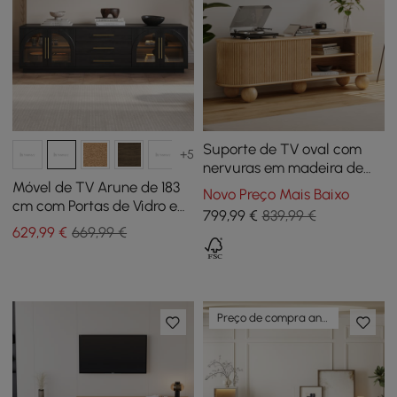
Suporte de TV oval com
+5
nervuras em madeira de
freixo Stria 1800 mm com
Móvel de TV Arune de 183
Novo Preço Mais Baixo
armazenamento
cm com Portas de Vidro em
799
,99
€
839,99 €
Arco, Arrumação e LED
629
,99
€
669,99 €
Preço de compra antecipada