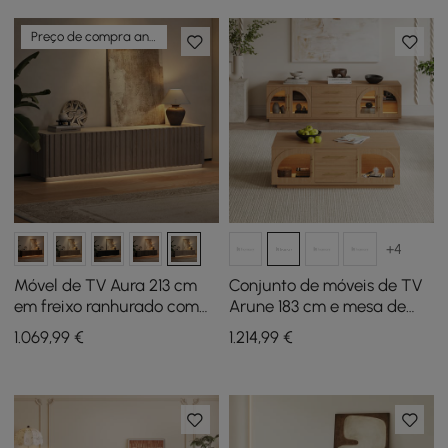
Preço de compra antecipada
+4
Móvel de TV Aura 213 cm
Conjunto de móveis de TV
em freixo ranhurado com
Arune 183 cm e mesa de
tampo de pedra
centro com portas
1.069
,99
€
1.214
,99
€
sinterizada e luz LED -
arqueadas de vidro,
branco lavado
arrumação e luz LED