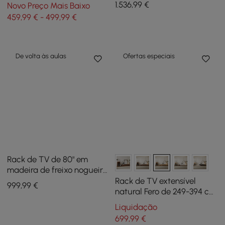
Gavetas
1.536
,99
€
Novo Preço Mais Baixo
e mesa de centro com
459,99 € - 499,99 €
tampo de pedra
sinterizada
De volta às aulas
Ofertas especiais
Rack de TV de 80" em
madeira de freixo nogueira
com tampo de pedra
Rack de TV extensível
999
,99
€
sinterizada, gavetas e LED
natural Fero de 249-394 cm
com estante e luz LED
Liquidação
699
,99
€