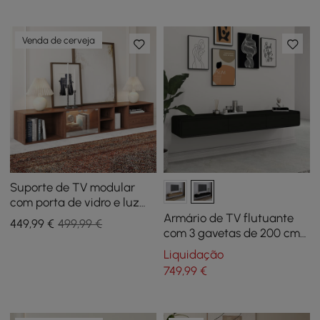
Venda de cerveja
Suporte de TV modular
com porta de vidro e luz
LED, 94" em nogueira
Armário de TV flutuante
449
,99
€
499,99 €
com 3 gavetas de 200 cm
em preto
Liquidação
749
,99
€