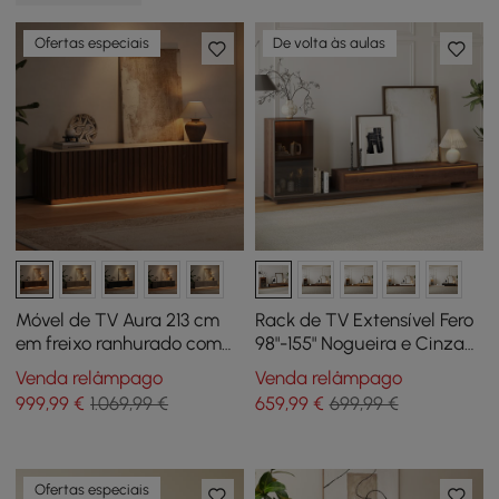
Ofertas especiais
De volta às aulas
Móvel de TV Aura 213 cm
Rack de TV Extensível Fero
em freixo ranhurado com
98"-155" Nogueira e Cinza
tampo de pedra
com Estante e Luz LED
Venda relâmpago
Venda relâmpago
sinterizada e luz LED -
999
,99
€
1.069,99 €
659
,99
€
699,99 €
nogueira
Ofertas especiais