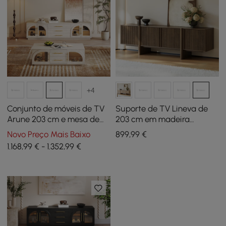
+4
Conjunto de móveis de TV
Suporte de TV Lineva de
Arune 203 cm e mesa de
203 cm em madeira
centro com portas de vidro
maciça canelada marrom
Novo Preço Mais Baixo
899
,99
€
arqueadas,
fumê com armários
1.168,99 € - 1.352,99 €
armazenamento e luz LED