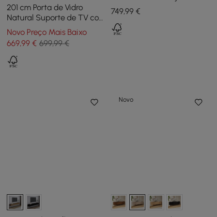
with Cabinets
201 cm Porta de Vidro
749
,99
€
Natural Suporte de TV com
Armazenamento e LED
Novo Preço Mais Baixo
669
,99
€
699,99 €
Novo