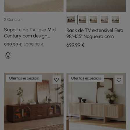
2 Concluir
Suporte de TV Lake Mid
Rack de TV extensível Fero
Century com design
98"-155" Nogueira com
ondulado, armazenamento
estante e luz LED
999
,99
€
1.099,99 €
699
,99
€
em nogueira, 4 gavetas
para TVs de até 75"
Ofertas especiais
Ofertas especiais