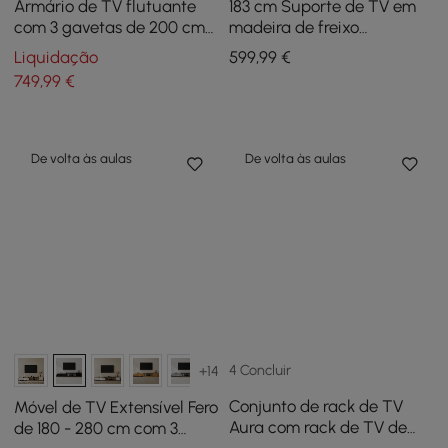
Armário de TV flutuante
183 cm Suporte de TV em
com 3 gavetas de 200 cm
madeira de freixo
em cor nogueira
canelada esbranquiçada
Liquidação
599
,99
€
com armazenamento
749
,99
€
De volta às aulas
De volta às aulas
4 Concluir
+14
Conjunto de rack de TV
Móvel de TV Extensível Fero
Aura com rack de TV de
de 180 - 280 cm com 3
ripas de madeira de freixo