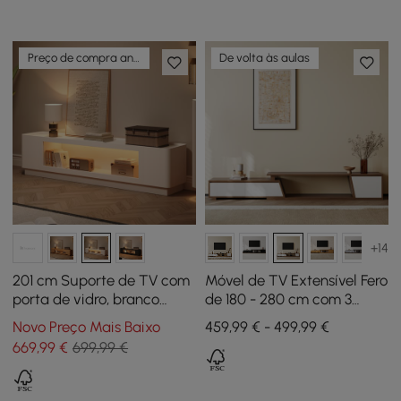
Preço de compra antecipada
De volta às aulas
+14
201 cm Suporte de TV com
Móvel de TV Extensível Fero
porta de vidro, branco
de 180 - 280 cm com 3
quente, com arrumação e
Gavetas
Novo Preço Mais Baixo
459,99 € - 499,99 €
LED
669
,99
€
699,99 €