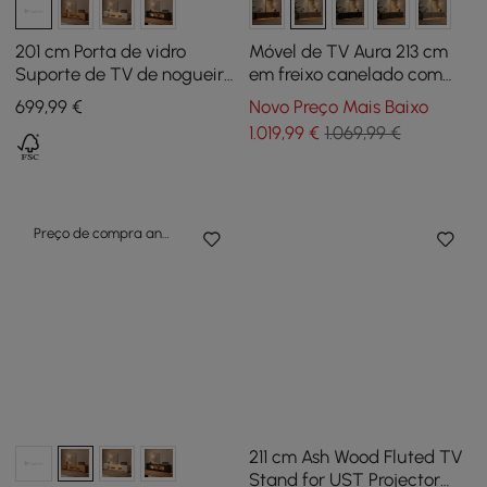
201 cm Porta de vidro
Móvel de TV Aura 213 cm
Suporte de TV de nogueira
em freixo canelado com
com arrumação e LED
tampo de pedra
699
,99
€
Novo Preço Mais Baixo
sinterizada e luz LED -
1.019
,99
€
1.069,99 €
natural
Preço de compra antecipada
211 cm Ash Wood Fluted TV
Stand for UST Projector