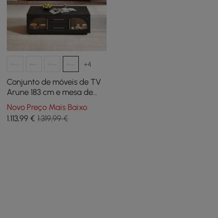
+4
Conjunto de móveis de TV
Arune 183 cm e mesa de
centro com portas
Novo Preço Mais Baixo
arqueadas de vidro,
1.113
,99
€
1.319,99 €
arrumação e luz LED