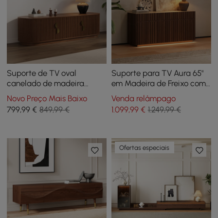
Suporte de TV oval
Suporte para TV Aura 65"
canelado de madeira
em Madeira de Freixo com
maciça de 1600 mm
Ripa de Nogueira e Tampo
Novo Preço Mais Baixo
Venda relâmpago
em Pedra Sinterizada
799
,99
€
849,99 €
1.099
,99
€
1.249,99 €
Ofertas especiais