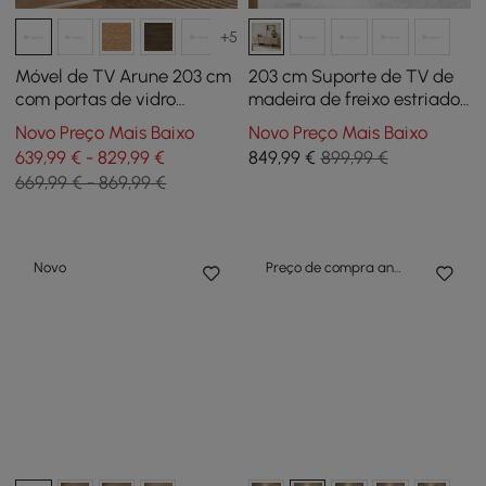
+5
Móvel de TV Arune 203 cm
203 cm Suporte de TV de
com portas de vidro
madeira de freixo estriado
arqueadas, arrumação e
e esbranquiçado com
Novo Preço Mais Baixo
Novo Preço Mais Baixo
luz LED - nogueira
armários
639,99 € - 829,99 €
849
,99
€
899,99 €
669,99 € - 869,99 €
Novo
Preço de compra antecipada