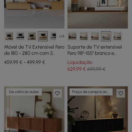
+14
Móvel de TV Extensível Fero
Suporte de TV extensível
de 180 - 280 cm com 3
Fero 98"-155" branco e
Gavetas
nogueira com estante e luz
459,99 € - 499,99 €
Liquidação
LED
629
,99
€
699,99 €
De volta às aulas
Preço de compra antecipada