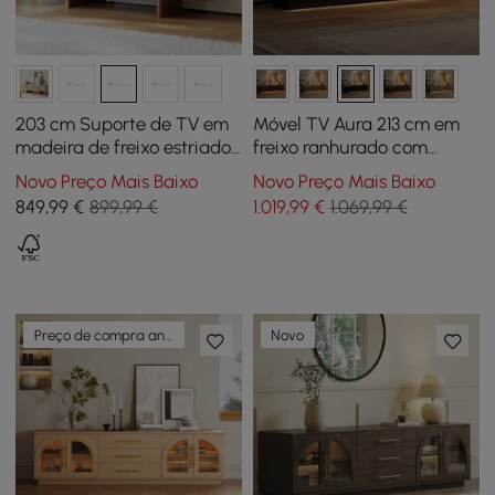
203 cm Suporte de TV em
Móvel TV Aura 213 cm em
madeira de freixo estriado
freixo ranhurado com
de nogueira com armários
tampo de pedra
Novo Preço Mais Baixo
Novo Preço Mais Baixo
sinterizada e luz LED -
849
,99
€
899,99 €
1.019
,99
€
1.069,99 €
preto
Preço de compra antecipada
Novo