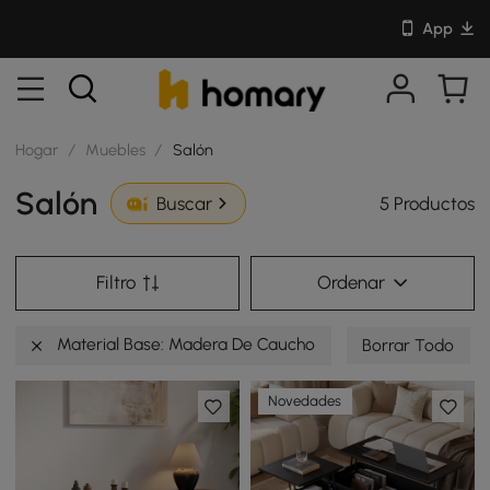
App
Hogar
/
Muebles
/
Salón
Salón
5 Productos
Buscar
Filtro
Ordenar
Material Base: Madera De Caucho
Borrar Todo
Novedades