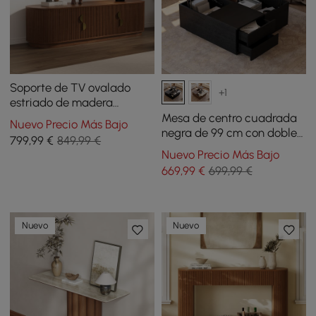
Soporte de TV ovalado
+1
estriado de madera
maciza de 1600 mm
Mesa de centro cuadrada
Nuevo Precio Más Bajo
negra de 99 cm con doble
799
,99
€
849,99 €
tablero elevable, superficie
Nuevo Precio Más Bajo
de piedra sinterizada y
669
,99
€
699,99 €
almacenamiento
Nuevo
Nuevo