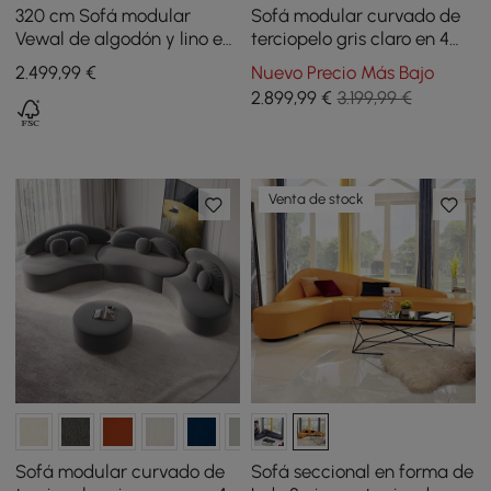
320 cm Sofá modular
Sofá modular curvado de
Vewal de algodón y lino en
terciopelo gris claro en 4
forma de L con diván y
piezas, con otomana y
2.499
,99
€
Nuevo Precio Más Bajo
otomana
cojines
2.899
,99
€
3.199,99 €
Venta de stock
Sofá modular curvado de
Sofá seccional en forma de