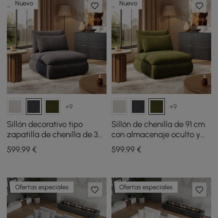
Nuevo
Nuevo
+9
+9
Sillón decorativo tipo
Sillón de chenilla de 91 cm
zapatilla de chenilla de 36
con almacenaje oculto y
pulgadas con
respaldo extraíble
599
,99
€
599
,99
€
almacenamiento oculto y
respaldo extraíble
Ofertas especiales
Ofertas especiales