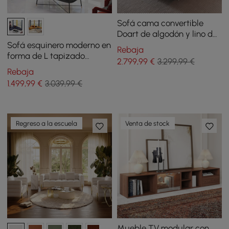
Sofá cama convertible
Doart de algodón y lino de
2750 mm, modular, en
Sofá esquinero moderno en
Rebaja
forma de L, con esquina y 4
forma de L tapizado
2.799
,99
€
3.299,99 €
plazas
seccional de piel sintética
Rebaja
azul
1.499
,99
€
3.039,99 €
Regreso a la escuela
Venta de stock
Mueble TV modular con