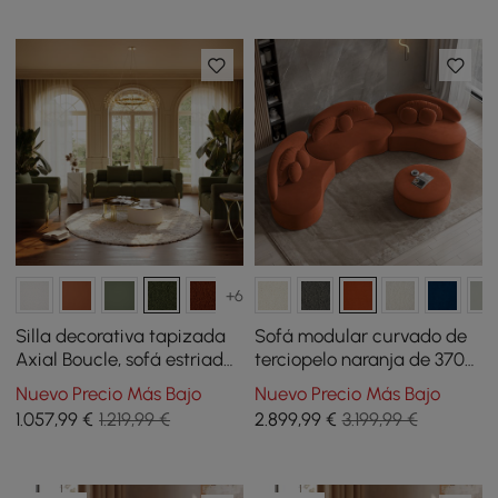
+6
Silla decorativa tapizada
Sofá modular curvado de
Axial Boucle, sofá estriado
terciopelo naranja de 3700
de 200 cm con patas y
mm en 4 piezas, con
Nuevo Precio Más Bajo
Nuevo Precio Más Bajo
almohadas doradas
otomana y cojines
1.057
,99
€
1.219,99 €
2.899
,99
€
3.199,99 €