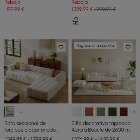
Rebaja
Rebaja
de 2 piezas de 2200 mm
1.199
,99
€
1.399
,99
€
1.799,99 €
Regreso a la escuela
+4
+6
Sofá seccional de
Silla decorativa tapizada
terciopelo capitonado
Aurora Boucle de 2600 mm,
Nimbus de 118 pulgadas y 4
sofá diván Boucle de 3
1.049,99 € - 1.799,99 €
1.076,99 € - 1.655,99 €