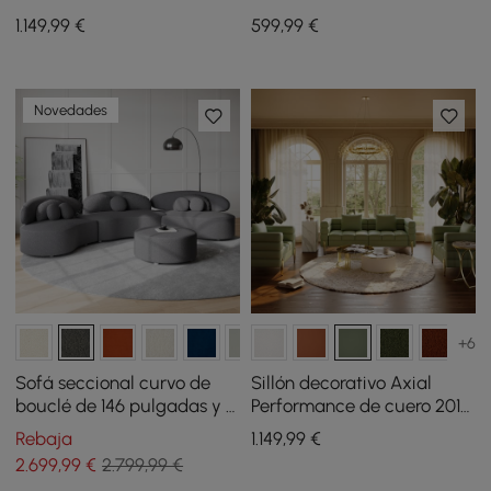
estriado de 200 cm con
almacenaje oculto y
1.149
,99
€
599
,99
€
patas y almohadas
respaldo extraíble
doradas
Novedades
+6
Sofá seccional curvo de
Sillón decorativo Axial
bouclé de 146 pulgadas y 4
Performance de cuero 201
piezas con otomana y
cm, sofá estriado con
Rebaja
1.149
,99
€
almohadas
patas doradas y cojines
2.699
,99
€
2.799,99 €