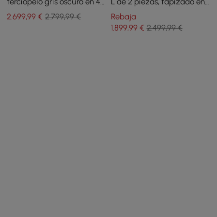
terciopelo gris oscuro en 4
L de 2 piezas, tapizado en
piezas, con otomana y
piel sintética naranja
2.699
,99
€
2.799,99 €
Rebaja
cojines
1.899
,99
€
2.499,99 €