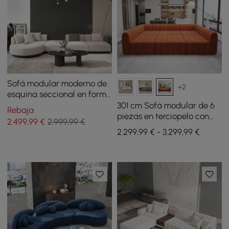
Sofá modular moderno de
+2
esquina seccional en forma
de L de 3730 mm en beige
301 cm Sofá modular de 6
Rebaja
con almohadas y patas
piezas en terciopelo con
2.499
,99
€
2.999,99 €
negras
tapizado acanalado
2.299,99 € - 3.299,99 €