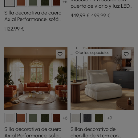
+6
puerta de vidrio y luz LED
de 240 cm en color nogal
Silla decorativa de cuero
449
,99
€
499,99 €
Axial Performance, sofá
estriado de 200 cm con
1.122
,99
€
patas y almohadas
doradas
Ofertas especiales
+6
+9
Silla decorativa de cuero
Sillón decorativo de
Axial Performance, sofá
chenilla de 91 cm con