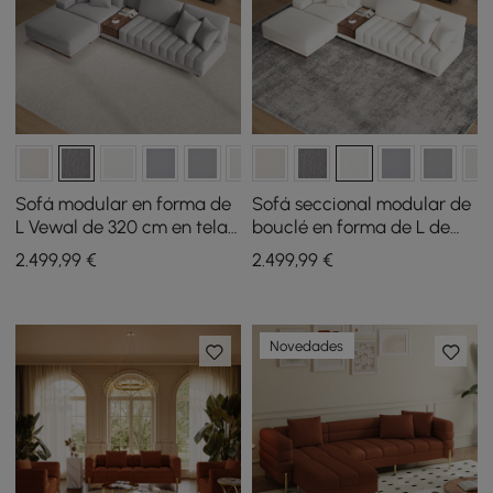
Sofá modular en forma de
Sofá seccional modular de
L Vewal de 320 cm en tela
bouclé en forma de L de
bouclé con chaise longue y
126 pulgadas Vewal con
2.499
,99
€
2.499
,99
€
otomana
chaise longue y otomana
Novedades