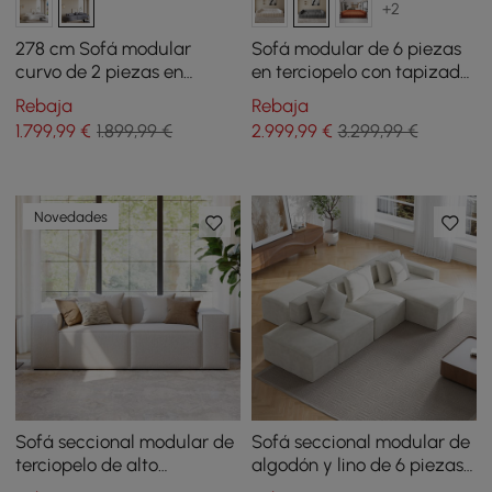
+2
278 cm Sofá modular
Sofá modular de 6 piezas
curvo de 2 piezas en
en terciopelo con tapizado
terciopelo con cojines
acanalado 301 cm
Rebaja
Rebaja
1.799
,99
€
1.899,99 €
2.999
,99
€
3.299,99 €
Novedades
Sofá seccional modular de
Sofá seccional modular de
terciopelo de alto
algodón y lino de 6 piezas
rendimiento antiarañazos
de 3500 mm con otomanas