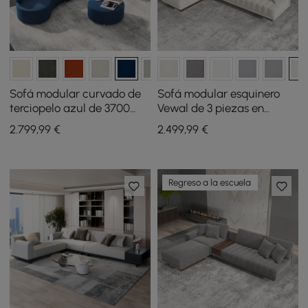
Sofá modular curvado de
Sofá modular esquinero
terciopelo azul de 3700
Vewal de 3 piezas en
mm en 4 piezas, con
terciopelo con chaise
2.799
,99
€
2.499
,99
€
otomana y cojines
longue y puff, 320 cm
Regreso a la escuela