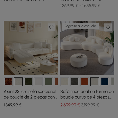
piezas con otomana
asientos con otomanas
1.369,99 € - 1.655,99 €
Regreso a la escuela
Axial 231 cm sofá seccional
Sofá seccional en forma de
de bouclé de 2 piezas con
boucle curvo de 4 piezas
otomana, patas doradas y
de 146 pulgadas con
1.349
,99
€
2.699
,99
€
3.199,99 €
cojines
otomana y almohadas