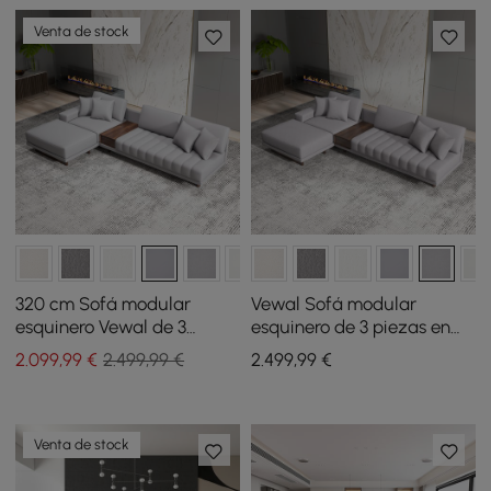
Venta de stock
320 cm Sofá modular
Vewal Sofá modular
esquinero Vewal de 3
esquinero de 3 piezas en
piezas en cuero de alto
algodón y lino con chaise
2.099
,99
€
2.499,99 €
2.499
,99
€
rendimiento con chaise
longue y puf, 320 cm
longue y puf
Venta de stock