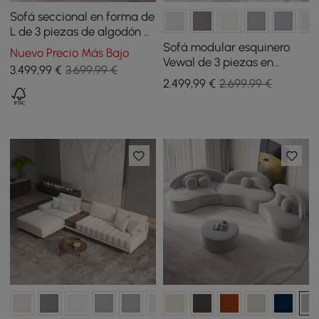
Sofá seccional en forma de
L de 3 piezas de algodón y
lino con almacenamiento
Sofá modular esquinero
Nuevo Precio Más Bajo
lateral abierto
Vewal de 3 piezas en
3.499
,99
€
3.699,99 €
terciopelo con chaise
2.499
,99
€
2.699,99 €
longue y puff 320 cm