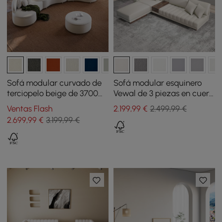
Sofá modular curvado de
Sofá modular esquinero
terciopelo beige de 3700
Vewal de 3 piezas en cuero
mm en 4 piezas, con
de alto rendimiento con
Ventas Flash
2.199
,99
€
2.499,99 €
otomana y cojines
chaise longue y puff, 320
2.699
,99
€
3.199,99 €
cm