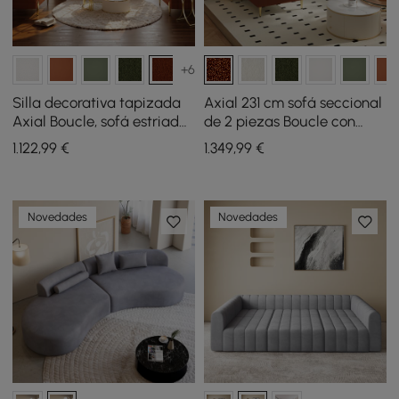
+6
Silla decorativa tapizada
Axial 231 cm sofá seccional
Axial Boucle, sofá estriado
de 2 piezas Boucle con
de 200 cm con patas y
otomana, patas doradas y
1.122
,99
€
1.349
,99
€
almohadas doradas
cojines
Novedades
Novedades