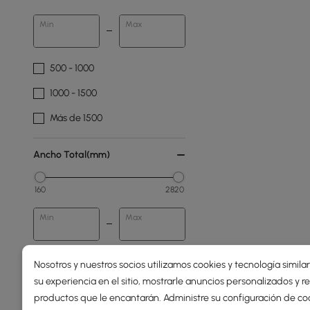
Min
Max
500 - 1000
1000 - 1500
Más de 1500
Ancho Total(mm)
160
2820
Min
Max
Nosotros y nuestros socios utilizamos cookies y tecnología simila
Profundidad Total(mm)
su experiencia en el sitio, mostrarle anuncios personalizados y
productos que le encantarán. Administre su configuración de co
73
1800