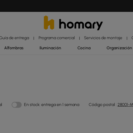
Guía de entrega
Programa comercial
Servicios de montaje
|
|
|
Alfombras
Iluminación
Cocina
Organización
al
En stock: entrega en 1 semana
Código postal :
28001-M