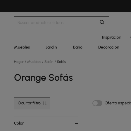
Inspiración
|
Muebles
Jardín
Baño
Decoración
Hogar
/
Muebles
/
Salón
/
Sofás
Orange Sofás
Ocultar filtro
Oferta especi
Color