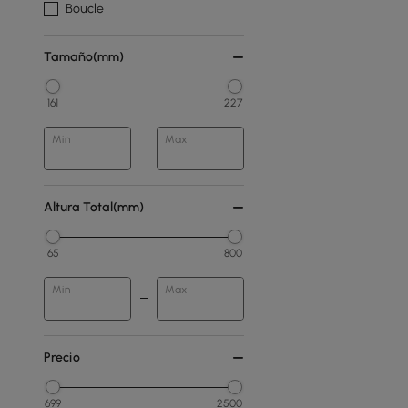
Boucle
Tamaño(mm)
161
227
Min
Max
Altura Total(mm)
65
800
Min
Max
Precio
699
2500