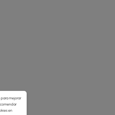
r para mejorar
 recomendar
okies en