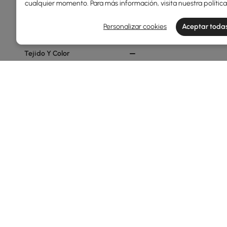
cualquier momento. Para más información, visita nuestra
polític
Min
Max
Personalizar cookies
Aceptar todas
Tejido Y Color
Cuero De Rendimiento Blanco
Cálido
Bouclé Blanco Cálido
Terciopelo Blanco Cálido
Boucle Color Óxido
Cuero De Rendimiento Color
Óxido
Ver más
Configuración