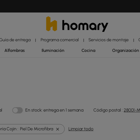
Guía de entrega
Programa comercial
Servicios de montaje
|
|
|
Alfombras
Iluminación
Cocina
Organización
al
En stock: entrega en 1 semana
Código postal :
28001-M
ía Cojín :
Piel De Microfibra
Limpiar todo