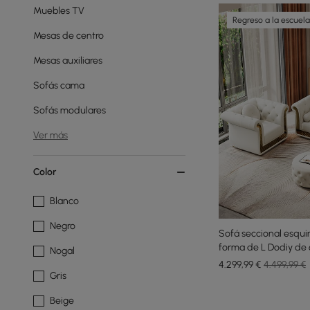
Muebles TV
Regreso a la escuela
Mesas de centro
Mesas auxiliares
Sofás cama
Sofás modulares
Ver más
Color
Blanco
Negro
Sofá seccional esqu
forma de L Dodiy de 
Nogal
almohadas
4.299
,99
€
4.499,99 €
Gris
Beige