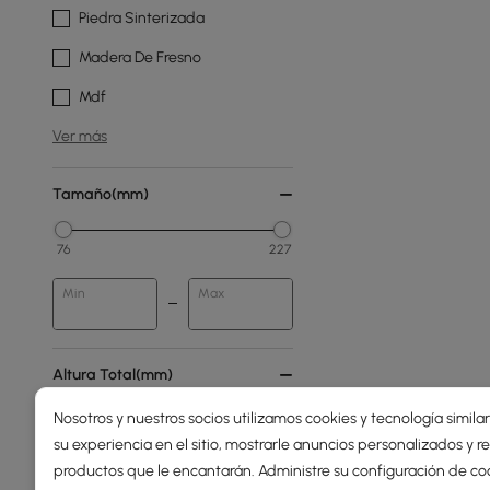
Piedra Sinterizada
Madera De Fresno
Mdf
Ver más
Tamaño(mm)
76
227
Min
Max
Altura Total(mm)
Nosotros y nuestros socios utilizamos cookies y tecnología simila
0
2000
su experiencia en el sitio, mostrarle anuncios personalizados y
productos que le encantarán. Administre su configuración de co
Min
Max