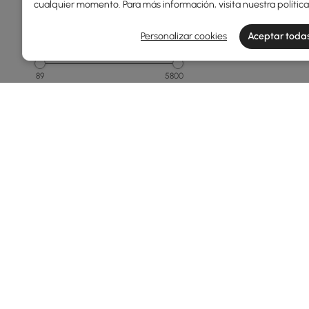
cualquier momento. Para más información, visita nuestra
polític
Personalizar cookies
Aceptar todas
Precio
89
5800
Min
Max
Menos de 150
150 - 250
250 - 500
500 - 1000
1000 - 1500
Ver más
Products in the current category have been updated to show th
Ancho Total(mm)