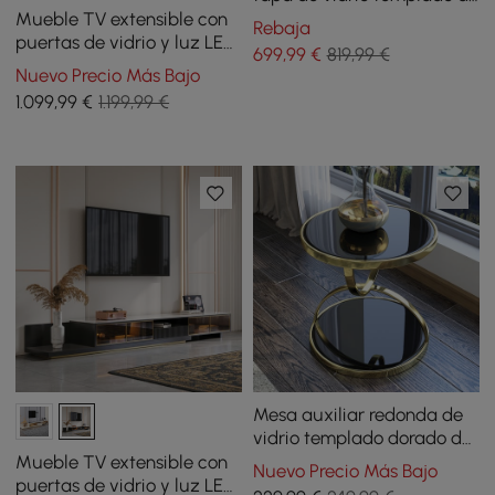
150 cm a 280 cm
Mueble TV extensible con
Rebaja
puertas de vidrio y luz LED
699
,99
€
819,99 €
de 280 cm - caqui
Nuevo Precio Más Bajo
1.099
,99
€
1.199,99 €
Mesa auxiliar redonda de
vidrio templado dorado de
500 mm
Mueble TV extensible con
Nuevo Precio Más Bajo
puertas de vidrio y luz LED