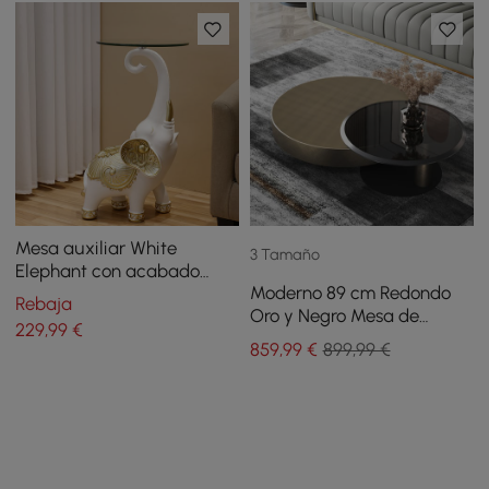
Mesa auxiliar White
3 Tamaño
Elephant con acabado
Moderno 89 cm Redondo
dorado Mesa auxiliar
Rebaja
Oro y Negro Mesa de
moderna con bandeja de
229
,99
€
centro nido de 2 piezas con
vidrio transparente
859
,99
€
899,99 €
tapa de vidrio templado