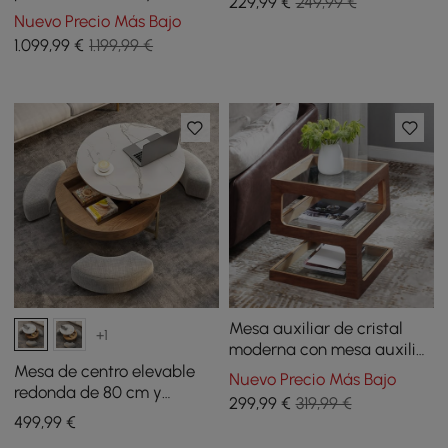
229
,99
€
249,99 €
de 280 cm - negro
Nuevo Precio Más Bajo
1.099
,99
€
1.199,99 €
Mesa auxiliar de cristal
+1
moderna con mesa auxiliar
en forma de S de 3 niveles
Mesa de centro elevable
Nuevo Precio Más Bajo
en nogal
redonda de 80 cm y
299
,99
€
319,99 €
superficie de vidrio
499
,99
€
templado