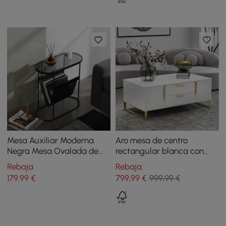
Mesa Auxiliar Moderna
Aro mesa de centro
Negra Mesa Ovalada de
rectangular blanca con
Acento Metálico
cajones y puertas en oro
Rebaja
Rebaja
179
,99
€
799
,99
€
999,99 €