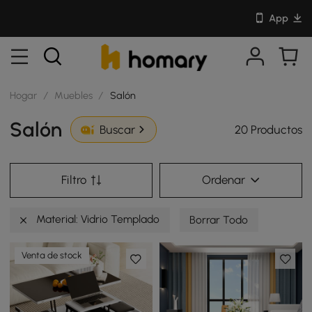
App
Hogar
/
Muebles
/
Salón
Salón
20 Productos
Buscar
Filtro
Ordenar
Material: Vidrio Templado
Borrar Todo
Venta de stock