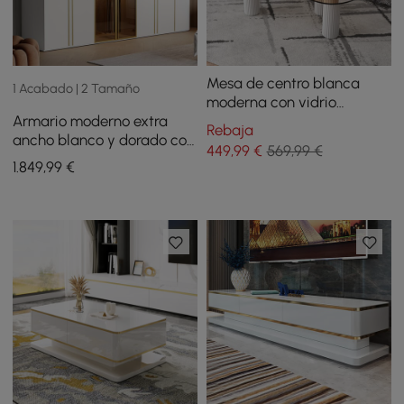
Mesa de centro blanca
1 Acabado | 2 Tamaño
moderna con vidrio
Armario moderno extra
templado y 3 patas
Rebaja
ancho blanco y dorado con
449
,99
€
569,99 €
puerta de vidrio
1.849
,99
€
transparente para
almacenamiento con
sensor de luz