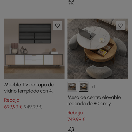
Mueble TV de tapa de
+1
vidrio templado con 4
puertas y 2 cajones de 200
Mesa de centro elevable
Rebaja
cm
redonda de 80 cm y
699
,99
€
949,99 €
superficie de vidrio
Rebaja
templado con 3 pufs
749
,99
€