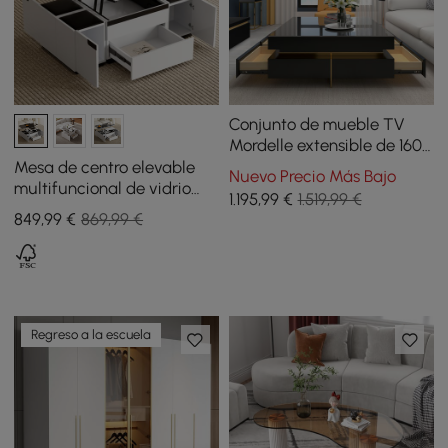
Conjunto de mueble TV
Mordelle extensible de 160
cm a 240 cm y mesa de
Mesa de centro elevable
Nuevo Precio Más Bajo
centro cuadrada
multifuncional de vidrio
1.195
,99
€
1.519,99 €
templado con almacenaje
849
,99
€
869,99 €
y taburetes - negro
Regreso a la escuela