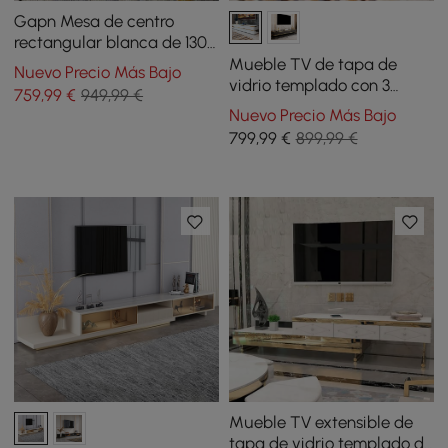
Gapn Mesa de centro
rectangular blanca de 1300
mm de cristal templado
Mueble TV de tapa de
Nuevo Precio Más Bajo
con 4 cajones
vidrio templado con 3
759
,99
€
949,99 €
cajones de 200 cm en color
Nuevo Precio Más Bajo
blanco
799
,99
€
899,99 €
Mueble TV extensible de
tapa de vidrio templado de