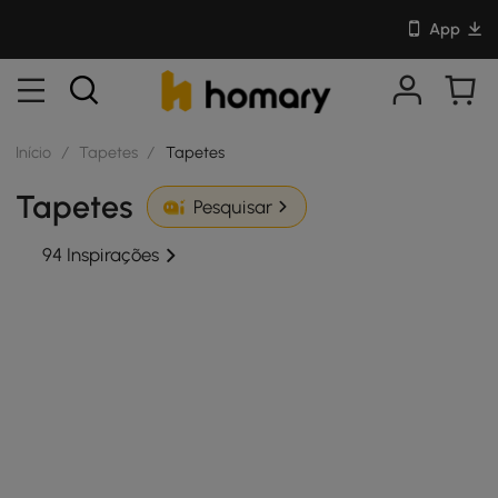
App
Início
/
Tapetes
/
Tapetes
Tapetes
Pesquisar
94 Inspirações