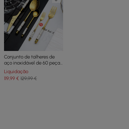
Conjunto de talheres de
aço inoxidável de 60 peças
com alça revestida de
Liquidação
cerâmica, serviço para 12
119
,99
€
129,99 €