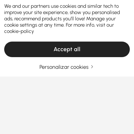
We and our partners use cookies and similar tech to
improve your site experience, show you personalised
ads, recommend products you'll love! Manage your
cookie settings at any time. For more info, visit our
cookie-policy
Accept all
Personalizar cookies
A Louça e o Barware Certos Tornam as
Refeições Diárias Mais Agradáveis
Como a Louça e o Barware Certos Elevam as
Refeições Diárias e o Entretenimento
Já notou como a mesma refeição ou bebida
Ver Mais
instantaneamente parece mais especial com a
Products in the current category have been updated to show the latest 1 items