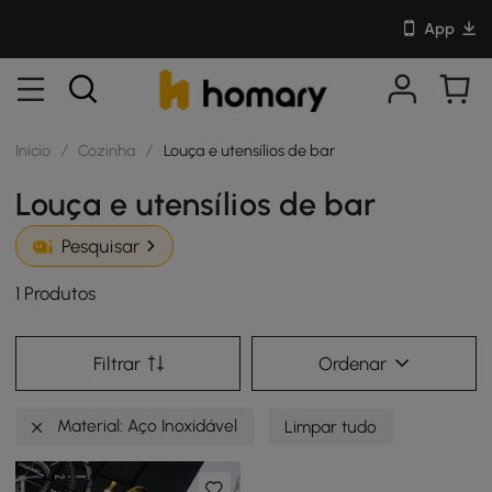
App
Início
/
Cozinha
/
Louça e utensílios de bar
Louça e utensílios de bar
Pesquisar
1 Produtos
Filtrar
Ordenar
Material: Aço Inoxidável
Limpar tudo