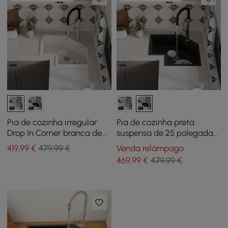
Pia de cozinha irregular
Pia de cozinha preta
Drop In Corner branca de
suspensa de 25 polegadas,
25" de quartzo
pia irregular moderna de
419
,99
€
479,99 €
Venda relâmpago
quartzo de tigela única
469
,99
€
479,99 €