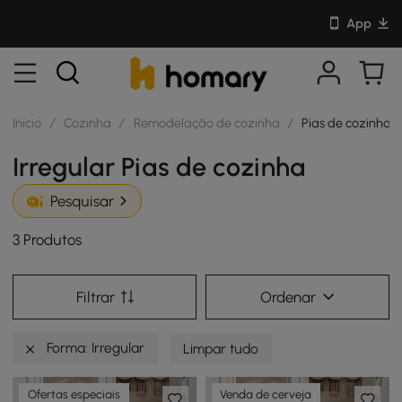
App
Início
/
Cozinha
/
Remodelação de cozinha
/
Pias de cozinha
Irregular Pias de cozinha
Pesquisar
3 Produtos
Filtrar
Ordenar
Forma: Irregular
Limpar tudo
Ofertas especiais
Venda de cerveja