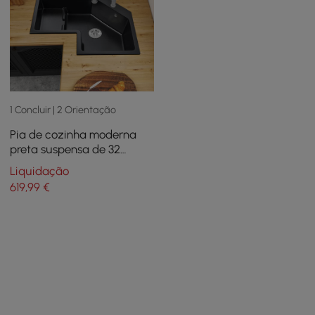
1 Concluir | 2 Orientação
Pia de cozinha moderna
preta suspensa de 32
polegadas, tigela única,
Liquidação
pia esquerda irregular de
619
,99
€
quartzo