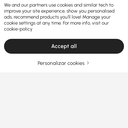
We and our partners use cookies and similar tech to
improve your site experience, show you personalised
ads, recommend products you'll love! Manage your
cookie settings at any time. For more info, visit our
cookie-policy
Accept all
Personalizar cookies
Atualize a sua casa com a configuração
perfeita de bar e vinho
Como Criar um Bar de Vinhos
Doméstico Deslumbrante Que
Impressiona os Convidados
Ver Mais
Já se perguntou como transformar um canto da sua
Products in the current category have been updated to show the latest 9 items
casa num
bar de vinhos doméstico
elegante e
funcional? Com a configuração certa, pode elevar
as suas noites, entreter amigos e até armazenar os