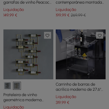
garrafas de vinho Peacock
contemporânea montada
Wine, suporte para
na parede em branco
Liquidação
Liquidação
garrafas de vinho de mesa
149
,99
€
199
,99
€
269,99 €
em prata antiga
Carrinho de barras de
acrílico moderno de 27,6"
com alças
Prateleira de vinho
Liquidação
geométrica moderna
319
,99
€
montada na parede para
Liquidação