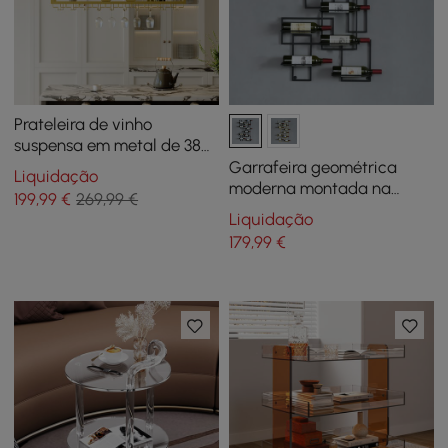
Prateleira de vinho
suspensa em metal de 38
polegadas Golden Bar
Garrafeira geométrica
Liquidação
Shelf Suporte flutuante
moderna montada na
199
,99
€
269,99 €
para taças de vinho
parede para 10 garrafas
Liquidação
179
,99
€