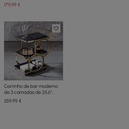
10 garrafas
179
,99
€
Carrinho de bar moderno
de 3 camadas de 25,6"
preto e dourado
359
,99
€