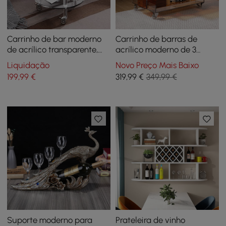
Carrinho de bar moderno
Carrinho de barras de
de acrílico transparente,
acrílico moderno de 3
carrinho de serviço rolante
camadas de 23,6"
Liquidação
Novo Preço Mais Baixo
com 2 níveis e alça
199
,99
€
319
,99
€
349,99 €
Suporte moderno para
Prateleira de vinho