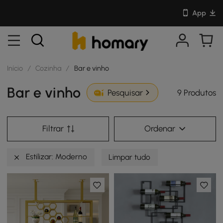
App
Início
/
Cozinha
/
Bar e vinho
Bar e vinho
9 Produtos
Pesquisar
Filtrar
Ordenar
Estilizar: Moderno
Limpar tudo