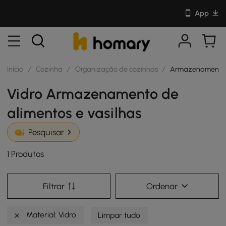
App
Início
/
Cozinha
/
Organização de cozinhas
/
Armazenamento d
Vidro Armazenamento de
alimentos e vasilhas
Pesquisar
1 Produtos
Filtrar
Ordenar
Material: Vidro
Limpar tudo