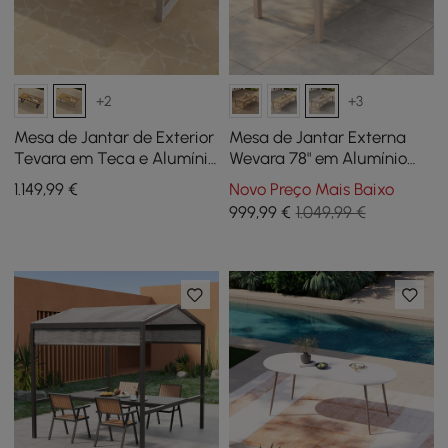
+2
+3
Mesa de Jantar de Exterior
Mesa de Jantar Externa
Tevara em Teca e Alumínio
Wevara 78" em Alumínio
Areia, para 6-8 Pessoas
Ripado com Acabamento
1.149
,99
€
Novo Preço Mais Baixo
em Areia, Cor Areia
999
,99
€
1.049,99 €