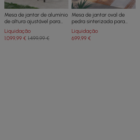
Mesa de jantar de alumínio
Mesa de jantar oval de
de altura ajustável para
pedra sinterizada para
pátio externo com dossel,
pátio ao ar livre para 6
Liquidação
Liquidação
convertida em mesa de bar
pessoas em branco (180 cm
1.099
,99
€
1.499,99 €
699
,99
€
de largura)