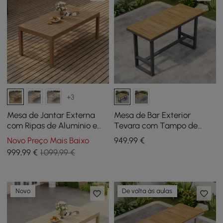
+3
Mesa de Jantar Externa
Mesa de Bar Exterior
com Ripas de Alumínio e
Tevara com Tampo de
Acabamento em Nogueira
Madeira Teca em Ripas e
Novo Preço Mais Baixo
949
,99
€
Wevara
Estrutura de Alumínio
999
,99
€
1.099,99 €
Cinza Escuro para Pátio
Novo
De volta às aulas