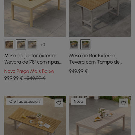
+3
Mesa de jantar exterior
Mesa de Bar Externa
Wevara de 78" com ripas
Tevara com Tampo de
de alumínio com
Sarrafo de Madeira Teca e
Novo Preço Mais Baixo
949
,99
€
acabamento natural em
Estrutura de Alumínio Areia
999
,99
€
1.049,99 €
natural
para Pátio
Ofertas especiais
Novo