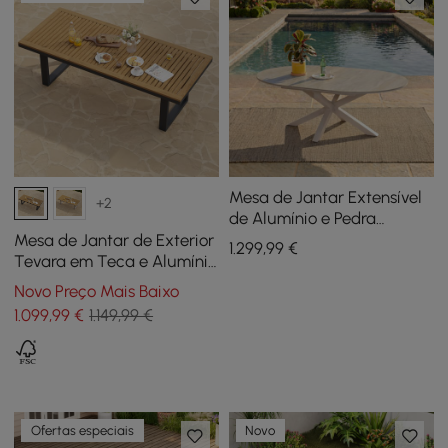
Mesa de Jantar Extensível
+2
de Alumínio e Pedra
Sinterizada para Exterior
Mesa de Jantar de Exterior
1.299
,99
€
em Areia
Tevara em Teca e Alumínio
Cinzenta, para 6-8 Pessoas
Novo Preço Mais Baixo
1.099
,99
€
1.149,99 €
Ofertas especiais
Novo