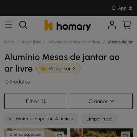
App
Início
/
Ao ar livre
/
Móveis de jantar ao ar livre
/
Mesas de jantar
Alumínio Mesas de jantar ao
ar livre
Pesquisar
10 Produtos
Filtrar
Ordenar
Material Superior: Alumínio
Limpar tudo
Ofertas especiais