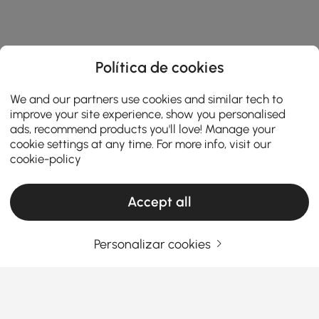
Política de cookies
We and our partners use cookies and similar tech to
improve your site experience, show you personalised
ads, recommend products you'll love! Manage your
cookie settings at any time. For more info, visit our
cookie-policy
Accept all
Personalizar cookies
Products in the current category have been updated to show the latest 4 items
O seu endereço de e-mail
Registar agora