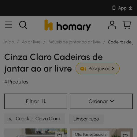
App
Início
/
Ao ar livre
/
Móveis de jantar ao ar livre
/
Cadeiras de jan
Cinza Claro Cadeiras de
jantar ao ar livre
Pesquisar
4 Produtos
Filtrar
Ordenar
Concluir: Cinza Claro
Limpar tudo
Ofertas especiais