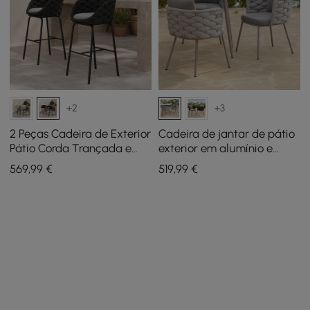
+2
+3
2 Peças Cadeira de Exterior
Cadeira de jantar de pátio
Pátio Corda Trançada e
exterior em alumínio e
Alumínio 97 cm Banquetas
cordas Mid Century
569
,99
€
519
,99
€
de Bar com Encosto
Modern, cinza, de 2 peças