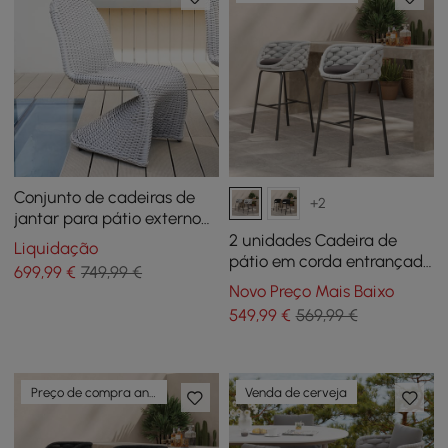
Conjunto de cadeiras de
+2
jantar para pátio externo
de alumínio costeiro e vime
2 unidades Cadeira de
Liquidação
trançado de 2 peças em
pátio em corda entrançada
699
,99
€
749,99 €
cinza
e alumínio 97 cm Conjunto
Novo Preço Mais Baixo
de bancos de bar com
549
,99
€
569,99 €
encosto
Preço de compra antecipada
Venda de cerveja