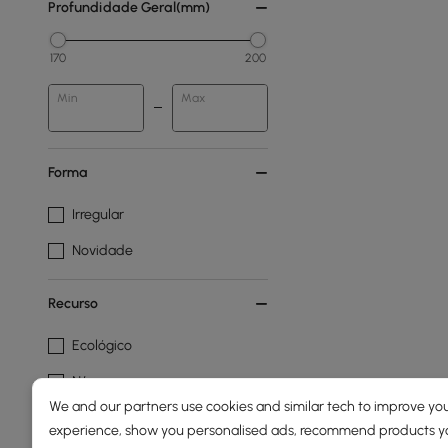
Profundidade Geral(mm)
170
200
Min
Max
Forma
Irregular
Novidade
Recurso
Ecológico
N/a
We and our partners use cookies and similar tech to improve you
Resistente Às Intempéries
experience, show you personalised ads, recommend products you