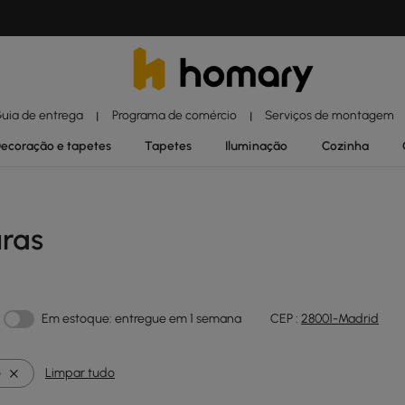
uia de entrega
Programa de comércio
Serviços de montagem
|
|
ecoração e tapetes
Tapetes
Iluminação
Cozinha
uras
Em estoque: entregue em 1 semana
CEP :
28001-Madrid
o
Limpar tudo