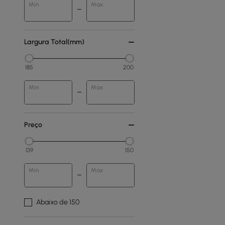
Min
Max
Largura Total(mm)
185
200
Min
Max
Preço
139
150
Min
Max
Abaixo de 150