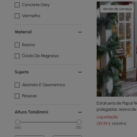
Concrete Grey
Venda de cerveja
Vermelho
Material
Resina
Óxido De Magnésio
Sujeito
Abstrato E Geométrico
Pessoas
Estatueta de Papai No
polegadas, resina de
Altura Total(mm)
estatueta em pé em
Liquidação
139
,99
€
149,99 €
560
730