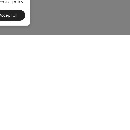
cookie-policy
Accept all
e latest 1 items
terior para Embelezar o Seu Espaço Exter
vel com a adição de estátuas e esculturas. Com as suas transf
definitivamente tudo o que deseja para construir o seu paraíso
ardim para pontos focais ou esculturas para expressar o seu t
as de exterior é fundamental para a sua durabilidade e aparên