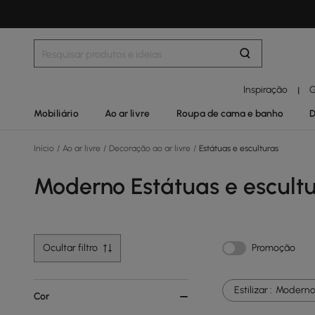
Inspiração
G
|
Mobiliário
Ao ar livre
Roupa de cama e banho
D
Início
/
Ao ar livre
/
Decoração ao ar livre
/
Estátuas e esculturas
Moderno Estátuas e escult
Ocultar filtro
Promoção
Estilizar :
Modern
Cor