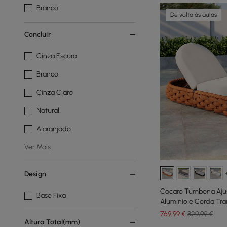
Branco
De volta às aulas
Concluir
Cinza Escuro
Branco
Cinza Claro
Natural
Alaranjado
Ver Mais
Design
Cocaro Tumbona Ajus
Base Fixa
Alumínio e Corda Tr
769
,99
€
829,99 €
Altura Total(mm)