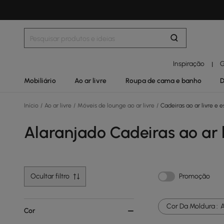
Inspiração
G
|
Mobiliário
Ao ar livre
Roupa de cama e banho
D
Início
/
Ao ar livre
/
Móveis de lounge ao ar livre
/
Cadeiras ao ar livre e 
Alaranjado Cadeiras ao ar 
Ocultar filtro
Promoção
Cor Da Moldura :
A
Cor