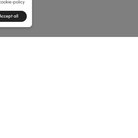
cookie-policy
Accept all
he latest 2 items