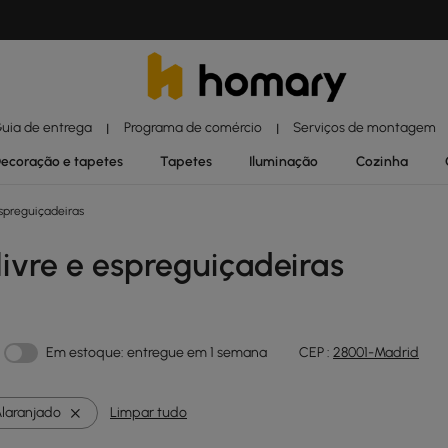
uia de entrega
Programa de comércio
Serviços de montagem
|
|
ecoração e tapetes
Tapetes
Iluminação
Cozinha
espreguiçadeiras
livre e espreguiçadeiras
Em estoque: entregue em 1 semana
CEP :
28001-Madrid
laranjado
Limpar tudo