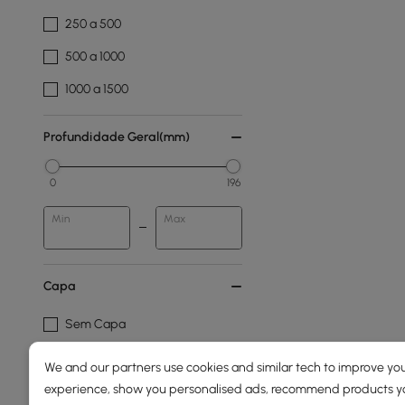
250 a 500
500 a 1000
1000 a 1500
Profundidade Geral(mm)
0
196
Min
Max
Capa
Sem Capa
We and our partners use cookies and similar tech to improve you
Tecido
experience, show you personalised ads, recommend products you