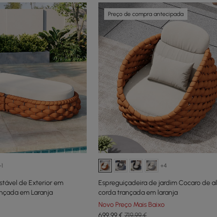
Preço de compra antecipada
+1
+4
tável de Exterior em
Espreguiçadeira de jardim Cocaro de a
ançada em Laranja
corda trançada em laranja
Novo Preço Mais Baixo
699
,99
€
719,99 €