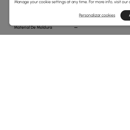
Branco Quente
Manage your cookie settings at any time. For more info, visit our
Cinza Escuro
Personalizar cookies
Material De Moldura
Alumínio
Madeira De Teca
Liga De Alumínio
Madeira De Freixo
Plástico
Ver Mais
Mostrar mais filtros
Products in the current category have been updated to show t