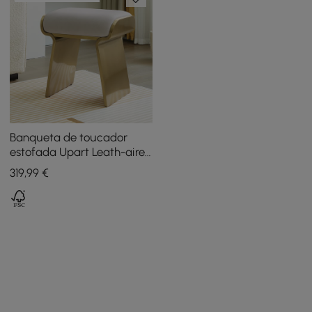
Banqueta de toucador
estofada Upart Leath-aire
com moldura dourada
319
,99
€