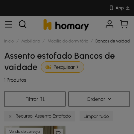
App
Início
/
Mobiliário
/
Mobília do dormitório
/
Bancos de vaidade
Assento estofado Bancos de
vaidade
Pesquisar
1 Produtos
Filtrar
Ordenar
Recurso: Assento Estofado
Limpar tudo
Venda de cerveja