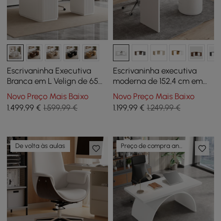
Escrivaninha Executiva
Escrivaninha executiva
Branca em L Velign de 65
moderna de 152,4 cm em
polegadas com Armário
forma de L, branca quente
Novo Preço Mais Baixo
Novo Preço Mais Baixo
Lateral Direito
fosca, com gavetas, design
1.499
,99
€
1.599,99 €
1.199
,99
€
1.249,99 €
giratório
De volta às aulas
Preço de compra antecipada