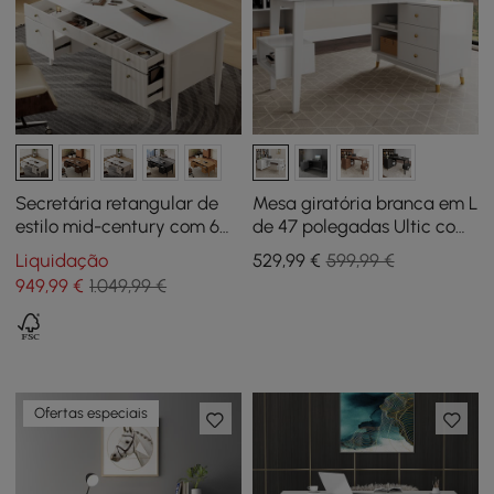
Secretária retangular de
Mesa giratória branca em L
estilo mid-century com 6
de 47 polegadas Ultic com
gavetas 163 cm branco
arrumação
Liquidação
529
,99
€
599,99 €
quente mate
949
,99
€
1.049,99 €
Ofertas especiais