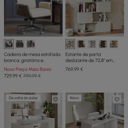
Cadeira de mesa estofada
Estante de porta
branca, giratória e
deslizante de 72,8" em
ajustável, com base de
branco quente, etagere
Novo Preço Mais Baixo
769
,99
€
madeira
com 5 prateleiras, alta,
729
,99
€
799,99 €
armazenamento
abundante
De volta às aulas
Novo