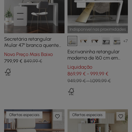
Indisponível nas proximidades
Secretária retangular
+7
Mular 47" branca quente
com 3 gavetas
Escrivaninha retangular
Novo Preço Mais Baixo
moderna de 160 cm em
799
,99
€
849,99 €
madeira de borracha com
Liquidação
gaveta e base dourada
869,99 € - 999,99 €
branca
949,99 € - 1.099,99 €
Ofertas especiais
Ofertas especiais