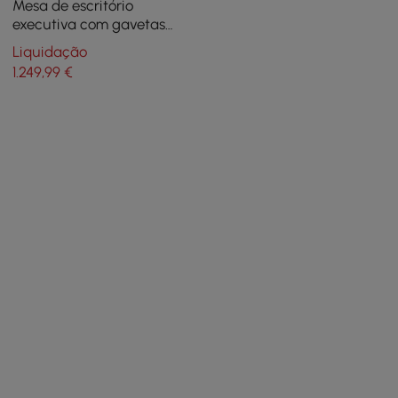
Mesa de escritório
executiva com gavetas
Móveis brancos para casa
Liquidação
e escritório (55,1")
1.249
,99
€