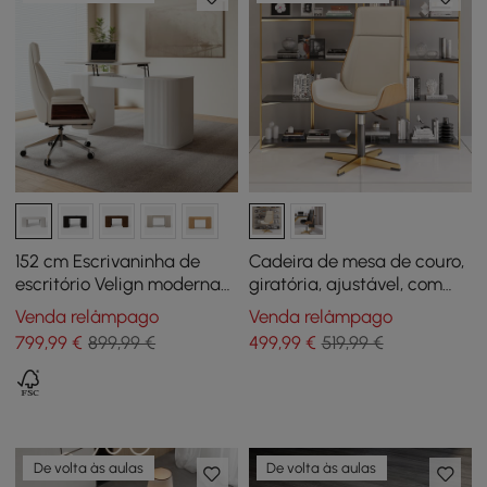
152 cm Escrivaninha de
Cadeira de mesa de couro,
escritório Velign moderna
giratória, ajustável, com
de madeira com tampo
encosto alto em bege e
Venda relâmpago
Venda relâmpago
elevatório e guarda-roupa
dourado
799
,99
€
899,99 €
499
,99
€
519,99 €
de 2 portas branco quente
mate
De volta às aulas
De volta às aulas