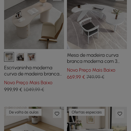
Mesa de madeira curva
branca moderna com 3
pernas ovais
Escrivaninha moderna
Novo Preço Mais Baixo
curva de madeira branca
669
,99
€
749,99 €
quente de 55" com 3
Novo Preço Mais Baixo
gavetas e base de
999
,99
€
1.049,99 €
pedestal duplo canelado
De volta às aulas
Ofertas especiais