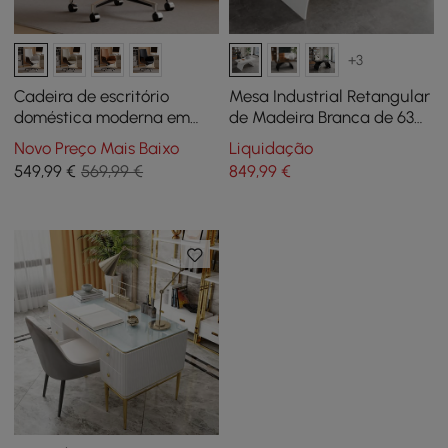
+3
Cadeira de escritório
Mesa Industrial Retangular
doméstica moderna em
de Madeira Branca de 63
couro PU branco, estofada
polegadas com Base
Novo Preço Mais Baixo
Liquidação
com encosto alto, com
Metálica
549
,99
€
569,99 €
849
,99
€
detalhes em acabamento
de grão de madeira