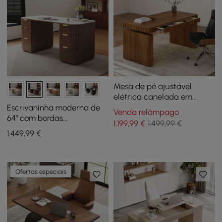
Mesa de pé ajustável
elétrica canelada em
nogueira Aura de 63"
Escrivaninha moderna de
Venda relâmpago
64" com bordas
1.199
,99
€
1.499,99 €
arredondadas em nogueira
1.449
,99
€
e pedra sinterizada com
armazenamento duplo
Ofertas especiais