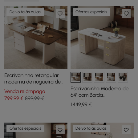
De volta às aulas
Ofertas especiais
Escrivaninha retangular
moderna de nogueira de
160 cm com estação de
Escrivaninha Moderna de
Venda relâmpago
carregamento e
64" com Borda
799
,99
€
899,99 €
armazenamento
Arredondada, Pedra
1.449
,99
€
Sinterizada Branqueada e
Armazenamento Duplo
Ofertas especiais
De volta às aulas