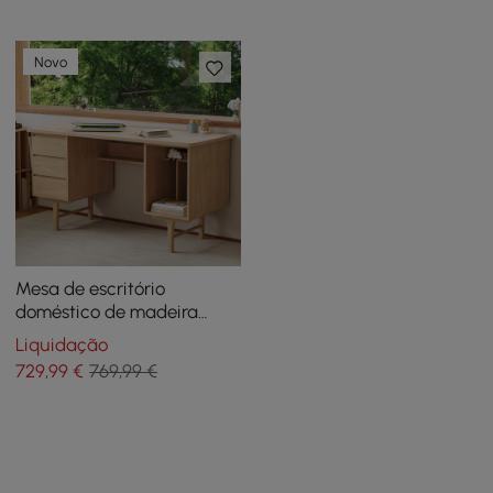
Novo
Mesa de escritório
doméstico de madeira
natural de 55,1 polegadas
Liquidação
em estilo de meados do
729
,99
€
769,99 €
século com 3 gavetas