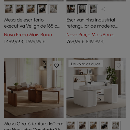
+3
Mesa de escritório
Escrivaninha industrial
executiva Velign de 165 cm
retangular de madeira
em L preta com armário do
preta de 63" com base de
Novo Preço Mais Baixo
Novo Preço Mais Baixo
lado direito
metal
1.499
,99
€
1.599,99 €
769
,99
€
849,99 €
De volta às aulas
Mesa Giratória Aura 160 cm
em Nogueira Canelada 360