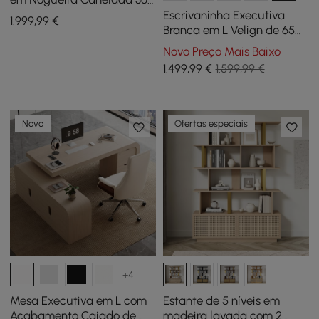
Graus Mesa de Pé
Escrivaninha Executiva
1.999
,99
€
Ajustável Eletricamente
Branca em L Velign de 65
polegadas com Armário
Novo Preço Mais Baixo
Lateral Direito
1.499
,99
€
1.599,99 €
Novo
Ofertas especiais
+4
Mesa Executiva em L com
Estante de 5 níveis em
Acabamento Caiado de
madeira lavada com 2