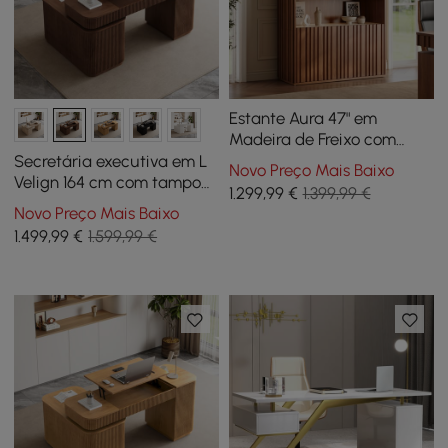
Estante Aura 47" em
Madeira de Freixo com
Ranhuras e Tampo em
Secretária executiva em L
Novo Preço Mais Baixo
Pedra Sintetizada
Velign 164 cm com tampo
1.299
,99
€
1.399,99 €
elevável, gavetas e armário
Novo Preço Mais Baixo
lateral direito nogueira
1.499
,99
€
1.599,99 €