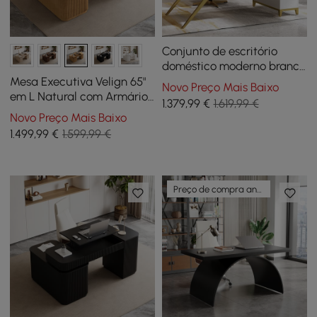
Conjunto de escritório
doméstico moderno branco
de 71 polegadas,
Mesa Executiva Velign 65"
Novo Preço Mais Baixo
escrivaninha executiva de
em L Natural com Armário
1.379
,99
€
1.619,99 €
madeira e cadeira
Lateral Direito
Novo Preço Mais Baixo
executiva
1.499
,99
€
1.599,99 €
Preço de compra antecipada