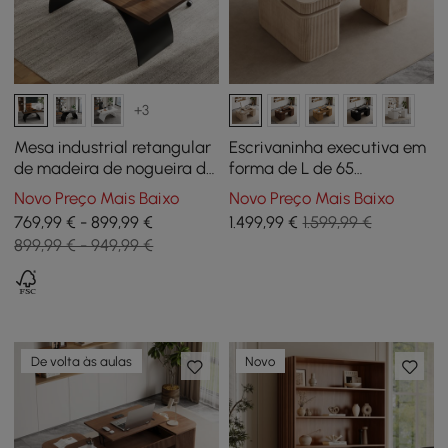
+3
Mesa industrial retangular
Escrivaninha executiva em
de madeira de nogueira de
forma de L de 65
180 cm com base de metal
polegadas Velign em tom
Novo Preço Mais Baixo
Novo Preço Mais Baixo
esbranquiçado com
769,99 € - 899,99 €
1.499
,99
€
1.599,99 €
gabinete lateral direito
899,99 € - 949,99 €
De volta às aulas
Novo