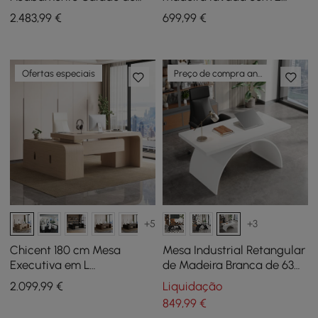
70,9" Lado Esquerdo e
gavetas, estante de
2.483
,99
€
699
,99
€
Cadeira de Escritório de
madeira dourada (164,6 cm
Couro Reclinável
de altura)
Ofertas especiais
Preço de compra antecipada
+5
+3
Chicent 180 cm Mesa
Mesa Industrial Retangular
Executiva em L
de Madeira Branca de 63
Branqueada com Retorno à
polegadas com Base
2.099
,99
€
Liquidação
Direita
Metálica
849
,99
€