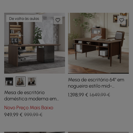
De volta às aulas
Mesa de escritório 64" em
nogueira estilo mid-
century com cadeira
Mesa de escritório
1.398
,99
€
1.649,99 €
ajustável de couro sintético
doméstica moderna em
preto e nogueira com
Novo Preço Mais Baixo
armário de arquivos móvel
949
,99
€
999,99 €
(59,8")