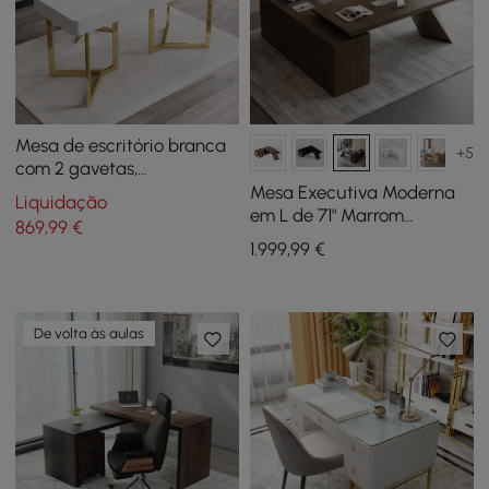
Mesa de escritório branca
+5
com 2 gavetas,
escrivaninha moderna de
Mesa Executiva Moderna
Liquidação
63", base de tripé dourada,
em L de 71" Marrom
869
,99
€
aço inoxidável
Esfumado com Armário do
1.999
,99
€
Lado Direito
De volta às aulas