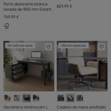
carregamento sem fio e
Porta deslizante branca
829
,99
€
tomada para escritório
lavada de 1850 mm Estante
doméstico
Etagere Prateleira de livros
769
,99
€
de 5 prateleiras de altura
Rich Storage
De volta às aulas
Ofertas especiais
Secretária rotativa em L
Cadeira de mesa estofada