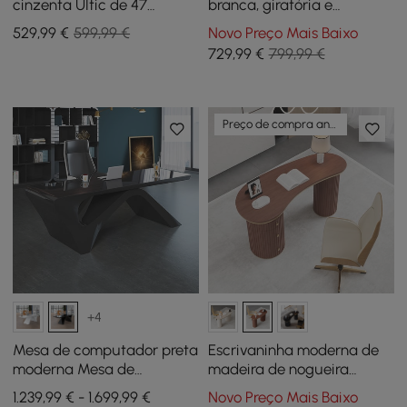
cinzenta Ultic de 47
branca, giratória e
polegadas com arrumação
ajustável, com base de
529
,99
€
599,99 €
Novo Preço Mais Baixo
madeira
729
,99
€
799,99 €
Preço de compra antecipada
+4
Mesa de computador preta
Escrivaninha moderna de
moderna Mesa de
madeira de nogueira
escritório retangular com
curvada de 55" com 3
1.239,99 € - 1.699,99 €
Novo Preço Mais Baixo