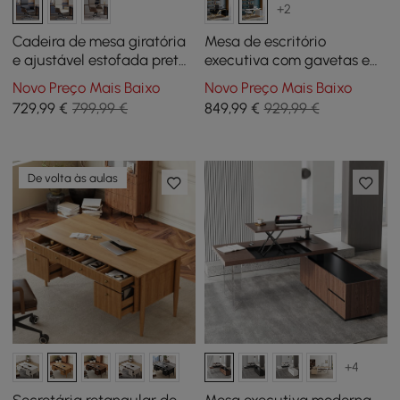
+2
Cadeira de mesa giratória
Mesa de escritório
e ajustável estofada preta
executiva com gavetas e
com base de madeira
armazenamento Móveis
Novo Preço Mais Baixo
Novo Preço Mais Baixo
brancos para casa e
729
,99
€
799,99 €
849
,99
€
929,99 €
escritório (55")
De volta às aulas
+4
Secretária retangular de
Mesa executiva moderna