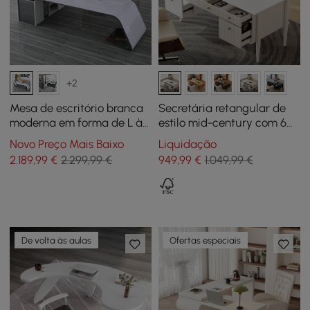
+2
Mesa de escritório branca
Secretária retangular de
moderna em forma de L à
estilo mid-century com 6
direita com
gavetas 163 cm branco
Novo Preço Mais Baixo
Liquidação
armazenamento
quente mate
2.189
,99
€
2.299,99 €
949
,99
€
1.049,99 €
De volta às aulas
Ofertas especiais