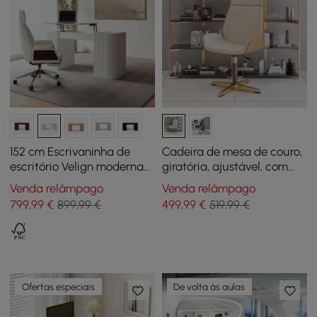
152 cm Escrivaninha de
Cadeira de mesa de couro,
escritório Velign moderna
giratória, ajustável, com
de madeira com tampo
encosto alto em bege e
Venda relâmpago
Venda relâmpago
elevatório e guarda-roupa
dourado
799
,99
€
899,99 €
499
,99
€
519,99 €
de 2 portas branco quente
mate
Ofertas especiais
De volta às aulas