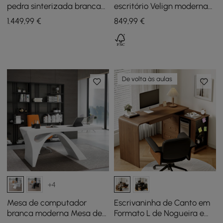
pedra sinterizada branca
escritório Velign moderna
com bordas arredondadas
em madeira com tampo
1.449
,99
€
849
,99
€
de 162,56 cm com
elevatório e armário de 2
armazenamento duplo
portas natural
De volta às aulas
+4
Mesa de computador
Escrivaninha de Canto em
branca moderna Mesa de
Formato L de Nogueira e