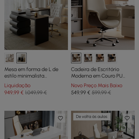
Mesa em forma de L de
Cadeira de Escritório
estilo minimalista
Moderna em Couro PU
humildemente moderno
Marfim, Cadeira de Mesa
Liquidação
Novo Preço Mais Baixo
Mesa de escritório
Acolchoada com Encosto
949
,99
€
1.049,99 €
549
,99
€
599,99 €
executiva sólida de 1520
Alto e Detalhes com
mm
Acabamento em Grão de
Madeira
De volta às aulas