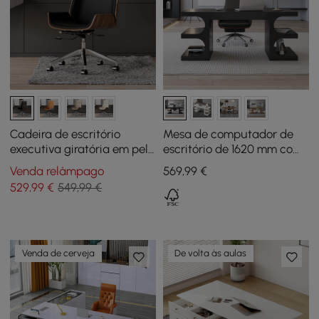
Cadeira de escritório
Mesa de computador de
executiva giratória em pele
escritório de 1620 mm com
sintética com altura
gavetas, móveis brancos
Venda relâmpago
569
,99
€
regulável preta
para casa e escritório
529
,99
€
549,99 €
Venda de cerveja
De volta às aulas