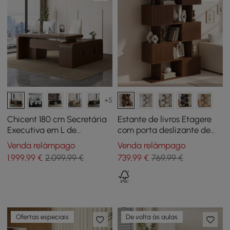
+5
Chicent 180 cm Secretária
Estante de livros Etagere
Executiva em L de
com porta deslizante de
Nogueira, Retorno à
nogueira de 1850 mm
Venda relâmpago
Venda relâmpago
Esquerda
Prateleira de livros de 5
1.999
,99
€
2.099,99 €
739
,99
€
769,99 €
prateleiras de altura Rich
Storage
Ofertas especiais
De volta às aulas