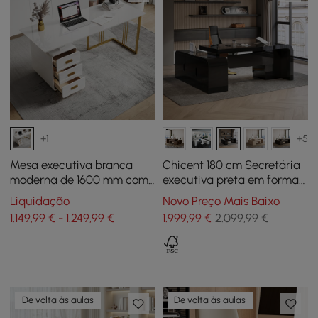
+1
+5
Mesa executiva branca
Chicent 180 cm Secretária
moderna de 1600 mm com
executiva preta em forma
gavetas e armário lateral
de L com retorno à direita
Liquidação
Novo Preço Mais Baixo
em base dourada
1.149,99 € - 1.249,99 €
1.999
,99
€
2.099,99 €
De volta às aulas
De volta às aulas