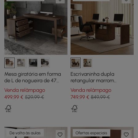
Mesa giratória em forma
Escrivaninha dupla
de L de nogueira de 47
retangular marrom
polegadas Ultic com
moderna de 239 cm com
Venda relâmpago
Venda relâmpago
armazenamento
gavetas, para 2 pessoas
499
,99
€
529,99 €
749
,99
€
849,99 €
De volta às aulas
Ofertas especiais