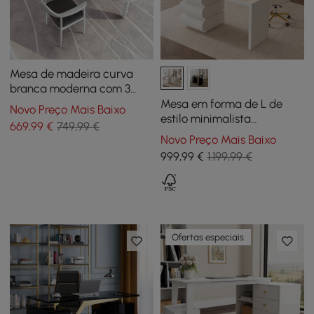
Mesa de madeira curva
branca moderna com 3
pernas ovais
Mesa em forma de L de
Novo Preço Mais Baixo
estilo minimalista
669
,99
€
749,99 €
humildemente moderno
Novo Preço Mais Baixo
Mesa de escritório
999
,99
€
1.199,99 €
executiva sólida de 60
polegadas
Ofertas especiais