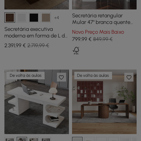
Secretária retangular
+4
Mular 47" branca quente
com 3 gavetas
Secretária executiva
Novo Preço Mais Baixo
moderna em forma de L de
799
,99
€
849,99 €
nogueira de 70,9" (mão
2.391
,99
€
2.719,99 €
esquerda) e cadeira de
escritório reclinável em
pele
De volta às aulas
De volta às aulas