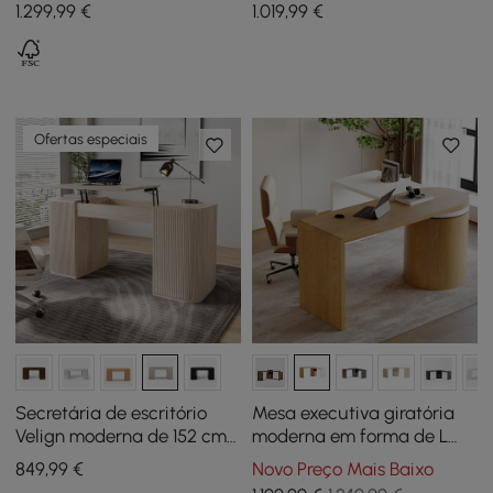
escritório retangular com
Cadeira de Escritório de
1.299
,99
€
1.019
,99
€
base de pedestal (55")
Couro Sintético Preto
Ofertas especiais
Secretária de escritório
Mesa executiva giratória
Velign moderna de 152 cm
moderna em forma de L
em madeira com tampo
com armário e 2 gavetas
849
,99
€
Novo Preço Mais Baixo
elevatório e armário de 2
(1520 mm)