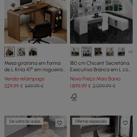
+5
Mesa giratória em forma
180 cm Chicent Secretária
de L Krila 47" em nogueira
Executiva Branca em L com
com bandeja para teclado
Retorno à Direita
Venda relâmpago
Novo Preço Mais Baixo
529
,99
€
549,99 €
1.899
,99
€
2.099,99 €
De volta às aulas
Ofertas especiais