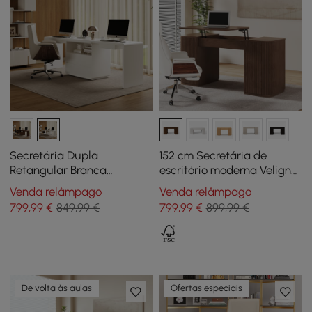
Secretária Dupla
152 cm Secretária de
Retangular Branca
escritório moderna Velign
Moderna de 94" com
em madeira com tampo
Venda relâmpago
Venda relâmpago
Gavetas, Lugares para 2
elevatório e armário de 2
799
,99
€
849,99 €
799
,99
€
899,99 €
portas natural
De volta às aulas
Ofertas especiais