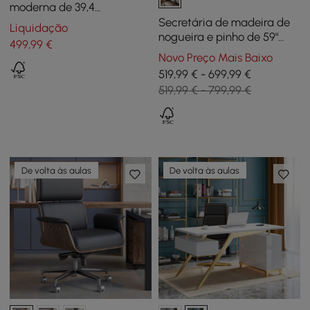
moderna de 39,4
polegadas com gavetas
Secretária de madeira de
Liquidação
Mesa montada na parede
nogueira e pinho de 59"
499
,99
€
em moldura de madeira de
estilo quinta moderna
Novo Preço Mais Baixo
pinho
519,99 € - 699,99 €
519,99 € - 799,99 €
De volta às aulas
De volta às aulas