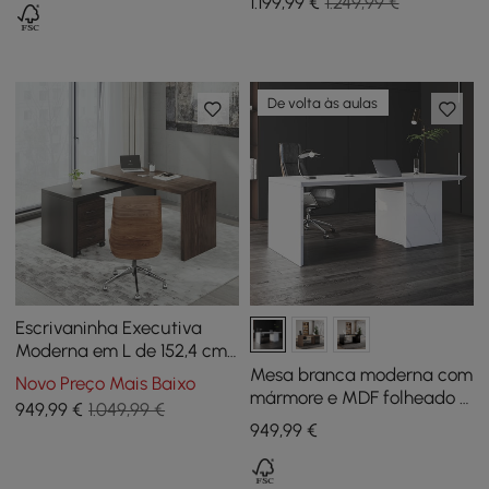
1.199
,99
€
1.249,99 €
portas branco lavado
De volta às aulas
Escrivaninha Executiva
Moderna em L de 152,4 cm
em Preto e Nogueira com
Mesa branca moderna com
Novo Preço Mais Baixo
Armário de Arquivos Móvel
mármore e MDF folheado e
949
,99
€
1.049,99 €
armário de arquivo
949
,99
€