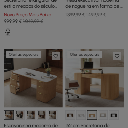
estilo meados do século
de nogueira em forma de L
com 6 gavetas 163 cm,
de 71,5" com mesa
Novo Preço Mais Baixo
1.399
,99
€
1.499,99 €
natural
elevatória à direita
999
,99
€
1.049,99 €
Ofertas especiais
Ofertas especiais
Escrivaninha moderna de
152 cm Secretária de