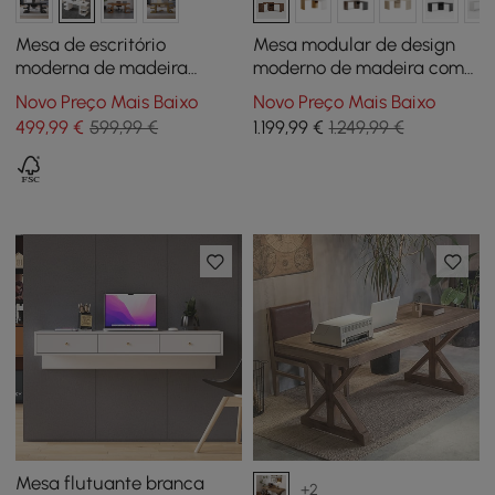
Mesa de escritório
Mesa modular de design
moderna de madeira
moderno de madeira com
branca com 1 gaveta e 4
gavetas, mesa giratória em
Novo Preço Mais Baixo
Novo Preço Mais Baixo
prateleiras abertas
forma de L de 152 cm
499
,99
€
599,99 €
1.199
,99
€
1.249,99 €
Mesa flutuante branca
+2