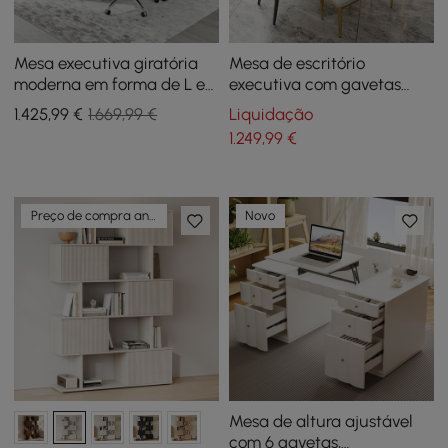
Mesa executiva giratória
Mesa de escritório
moderna em forma de L e
executiva com gavetas
conjunto de cadeiras
Móveis brancos para casa
1.425
,99
€
1.669,99 €
Liquidação
giratórias de couro preto
e escritório (55,1")
1.249
,99
€
Preço de compra antecipada
Novo
Mesa de altura ajustável
com 6 gavetas,