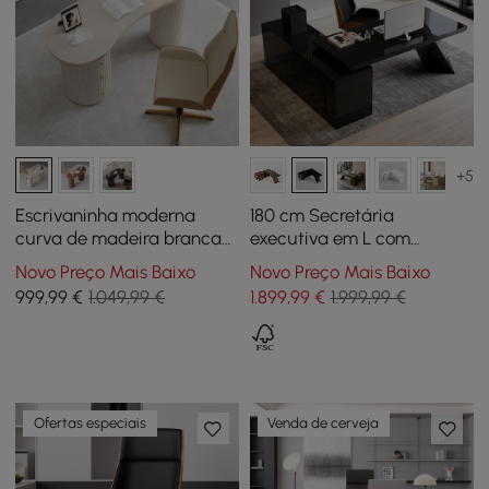
+5
Escrivaninha moderna
180 cm Secretária
curva de madeira branca
executiva em L com
quente de 55" com 3
extensão direita preta
Novo Preço Mais Baixo
Novo Preço Mais Baixo
gavetas e base de
999
,99
€
1.049,99 €
1.899
,99
€
1.999,99 €
pedestal duplo canelado
Ofertas especiais
Venda de cerveja