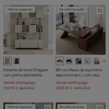
Ofertas especiais
De volta às aulas
+5
Estante de livros Etagere
180 cm Mesa de escritório
com porta deslizante
executiva em L com asa
esbranquiçada, 5
esquerda nogueira
Venda relâmpago
Venda relâmpago
prateleiras de altura,
769
,99
€
869,99 €
1.899
,99
€
1.999,99 €
armazenamento rico em
170 cm
Ofertas especiais
De volta às aulas