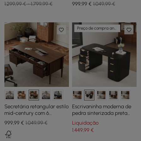
base de pedestal (71")
gavetas e base de
1.299,99 € - 1.799,99 €
999
,99
€
1.049,99 €
pedestal duplo canelado
Preço de compra antecipada
Secretária retangular estilo
Escrivaninha moderna de
mid-century com 6
pedra sinterizada preta
gavetas 163 cm nogueira
com bordas arredondadas
999
,99
€
1.049,99 €
Liquidação
de 162,56 cm e
1.449
,99
€
armazenamento duplo