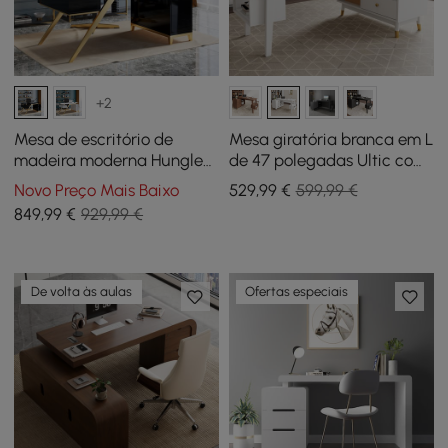
+2
Mesa de escritório de
Mesa giratória branca em L
madeira moderna Hungled
de 47 polegadas Ultic com
com armário de arquivo
arrumação
Novo Preço Mais Baixo
529
,99
€
599,99 €
849
,99
€
929,99 €
De volta às aulas
Ofertas especiais