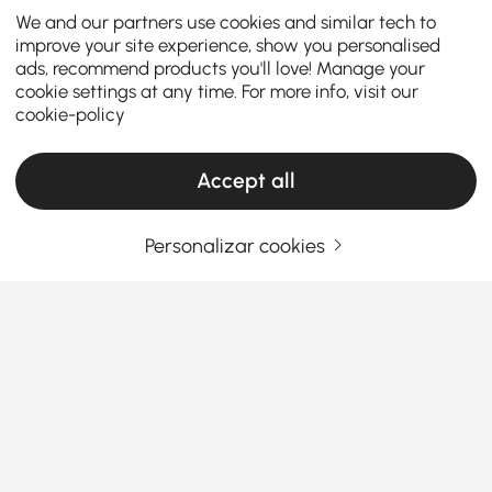
We and our partners use cookies and similar tech to
improve your site experience, show you personalised
ads, recommend products you'll love! Manage your
cookie settings at any time. For more info, visit our
cookie-policy
Accept all
Personalizar cookies
O Guia do Comprador Inteligente para
Conjuntos de Quarto
Como Escolher Mobiliário de Escritório Que
Trabalhe Tanto Quanto Você
Com dificuldade em encontrar o mobiliário de
Ver Mais
escritório certo sem gastar muito ou prejudicar a
Products in the current category have been updated to show the latest 1 items