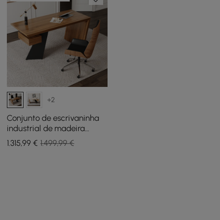
+2
Conjunto de escrivaninha
industrial de madeira
envelhecida Cadeira de
1.315
,99
€
1.499,99 €
escritório de couro
sintético preta (55")