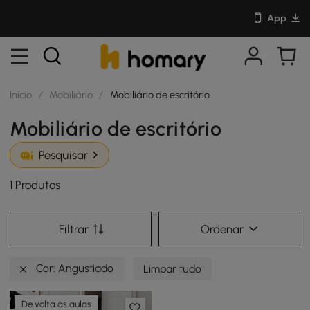
App
Início
/
Mobiliário
/
Mobiliário de escritório
Mobiliário de escritório
Pesquisar
1 Produtos
Filtrar
Ordenar
Cor: Angustiado
Limpar tudo
De volta às aulas