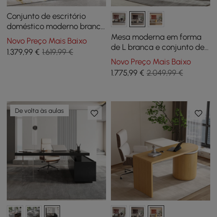
Conjunto de escritório
doméstico moderno branco
de 71 polegadas,
Mesa moderna em forma
Novo Preço Mais Baixo
escrivaninha executiva de
de L branca e conjunto de
1.379
,99
€
1.619,99 €
madeira e cadeira
cadeiras de escritório
Novo Preço Mais Baixo
executiva
doméstico esbranquiçadas
1.775
,99
€
2.049,99 €
estofadas
De volta às aulas