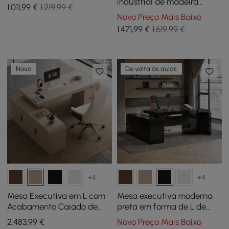
escritório de couro preto
industrial de madeira
1.011
,99
€
1.219,99 €
com encosto alto
natural e cadeira de
Novo Preço Mais Baixo
escritório de couro (63")
1.471
,99
€
1.619,99 €
Novo
De volta às aulas
+4
+4
Mesa Executiva em L com
Mesa executiva moderna
Acabamento Caiado de
preta em forma de L de
70,9" Lado Esquerdo e
70,9" à direita e cadeira de
2.483
,99
€
Novo Preço Mais Baixo
Cadeira de Escritório de
escritório reclinável de