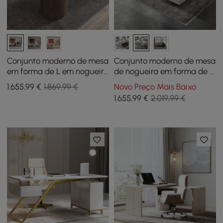
Conjunto moderno de mesa
Conjunto moderno de mesa
em forma de L em nogueira
de nogueira em forma de L
e couro reclinável Cadeira
e cadeira de escritório
1.655
,99
€
1.869,99 €
Novo Preço Mais Baixo
giratória ajustável
reclinável de couro (71,5")
1.655
,99
€
2.019,99 €