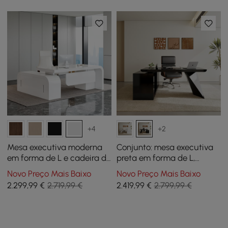
+4
+2
Mesa executiva moderna
Conjunto: mesa executiva
em forma de L e cadeira de
preta em forma de L,
escritório de couro
cadeira de escritório
Novo Preço Mais Baixo
Novo Preço Mais Baixo
reclinável com encosto alto
reclinável de couro à
2.299
,99
€
2.719,99 €
2.419
,99
€
2.799,99 €
direita (1800 m)