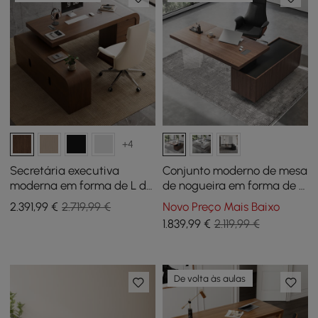
+4
Secretária executiva
Conjunto moderno de mesa
moderna em forma de L de
de nogueira em forma de L
nogueira de 70,9" (mão
e cadeira de escritório
2.391
,99
€
2.719,99 €
Novo Preço Mais Baixo
esquerda) e cadeira de
reclinável de couro (71,5")
1.839
,99
€
2.119,99 €
escritório reclinável em
pele
De volta às aulas