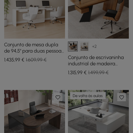
Conjunto de mesa dupla
+2
de 94,5" para duas pessoas
e 2 cadeiras de escritório
Conjunto de escrivaninha
1.435
,99
€
1.609,99 €
brancas para tarefas
industrial de madeira
giratórias de algodão e
envelhecida Cadeira de
1.315
,99
€
1.499,99 €
linho
escritório de couro
sintético preta (55")
De volta às aulas