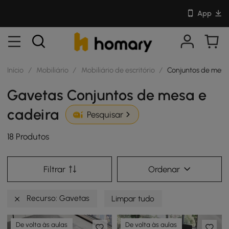
App
Início
/
Mobiliário
/
Mobiliário de escritório
/
Conjuntos de mesa
Gavetas Conjuntos de mesa e
cadeira
Pesquisar
18 Produtos
Filtrar
Ordenar
Recurso: Gavetas
Limpar tudo
De volta às aulas
De volta às aulas