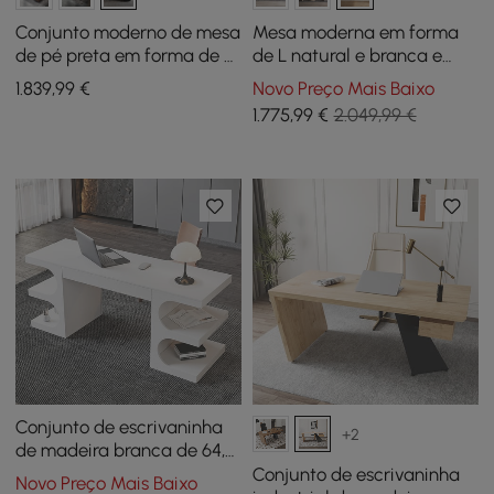
Conjunto moderno de mesa
Mesa moderna em forma
de pé preta em forma de L
de L natural e branca e
e conjunto de cadeiras de
com conjunto de cadeiras
1.839
,99
€
Novo Preço Mais Baixo
escritório de couro cáqui
de escritório doméstico
1.775
,99
€
2.049,99 €
(71,5")
esbranquiçado estofado
Conjunto de escrivaninha
+2
de madeira branca de 64,2
polegadas e cadeira de
Conjunto de escrivaninha
Novo Preço Mais Baixo