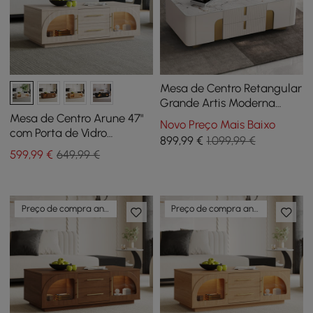
Mesa de Centro Retangular
Grande Artis Moderna
Bege com Gavetas, Pedra
Mesa de Centro Arune 47"
Novo Preço Mais Baixo
Sinterizada, Base Dourada
com Porta de Vidro
899
,99
€
1.099,99 €
Arqueada e LED
599
,99
€
649,99 €
Preço de compra antecipada
Preço de compra antecipada