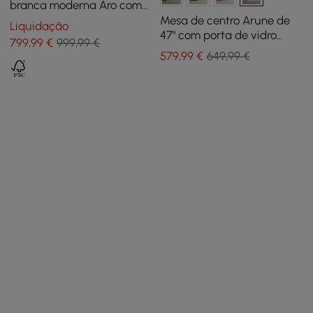
branca moderna Aro com
armazenamento de
Mesa de centro Arune de
Liquidação
gavetas e portas em ouro
47" com porta de vidro
799
,99
€
999,99 €
arqueada e LED
579
,99
€
649,99 €