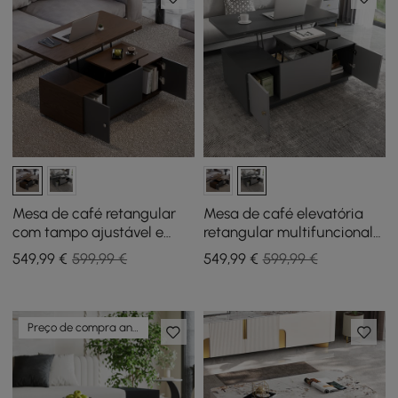
Mesa de café retangular
Mesa de café elevatória
com tampo ajustável e
retangular multifuncional
extensível e com
cinza moderna, extensível
549
,99
€
599,99 €
549
,99
€
599,99 €
armazenamento
com armazenamento
Preço de compra antecipada