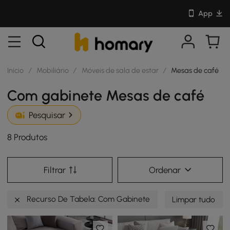
App
Início
/
Mobiliário
/
Móveis de sala de estar
/
Mesas de café
Com gabinete Mesas de café
Pesquisar
8 Produtos
Filtrar
Ordenar
Recurso De Tabela: Com Gabinete
Limpar tudo