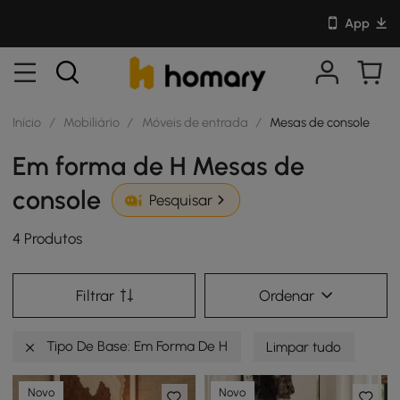
App
Início
/
Mobiliário
/
Móveis de entrada
/
Mesas de console
Em forma de H Mesas de
console
Pesquisar
4 Produtos
Filtrar
Ordenar
Tipo De Base: Em Forma De H
Limpar tudo
Novo
Novo