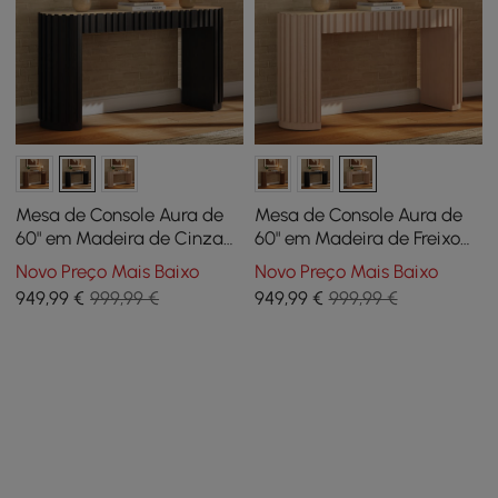
Mesa de Console Aura de
Mesa de Console Aura de
60" em Madeira de Cinza
60" em Madeira de Freixo
Canelada Preta com
Canelada com
Novo Preço Mais Baixo
Novo Preço Mais Baixo
Tampo de Pedra
Acabamento Caiado e
949
,99
€
999,99 €
949
,99
€
999,99 €
Sinterizada
Tampo de Pedra
Sinterizada