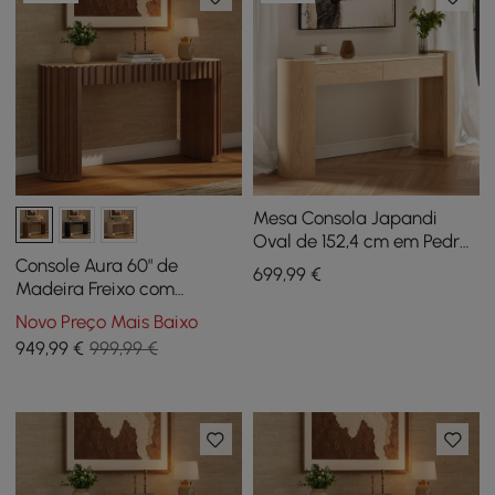
Mesa Consola Japandi
Oval de 152,4 cm em Pedra
Sinterizada com 2 Gavetas
Console Aura 60" de
699
,99
€
Madeira Freixo com
Detalhes Canelados em
Novo Preço Mais Baixo
Nogueira e Tampo de
949
,99
€
999,99 €
Pedra Sinterizada