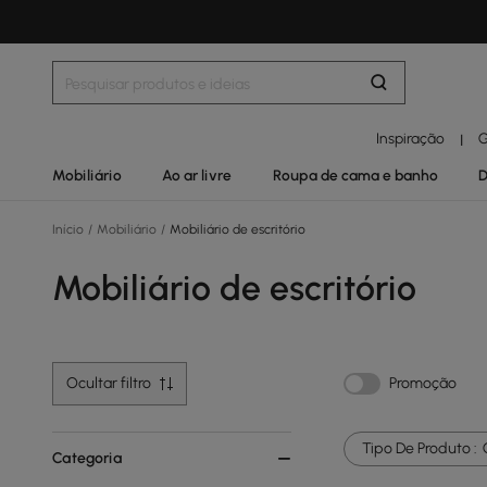
Inspiração
G
|
Mobiliário
Ao ar livre
Roupa de cama e banho
D
Início
/
Mobiliário
/
Mobiliário de escritório
Mobiliário de escritório
Ocultar filtro
Promoção
Tipo De Produto :
Categoria