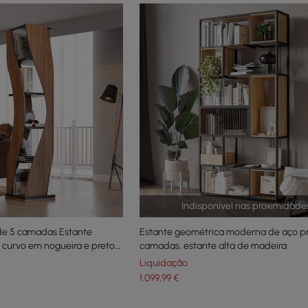
Indisponível nas proximidade
de 5 camadas Estante
Estante geométrica moderna de aço pr
o curvo em nogueira e preto
camadas, estante alta de madeira
Liquidação
1.099
,99
€