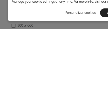
Manage your cookie settings at any time. For more info, visit our
150 a 250
Personalizar cookies
250 a 500
500 a 1000
1000 a 1500
1500 e acima
Largura Total(mm)
35
1830
Min
Max
Profundidade Geral(mm)
Products in the current category have been updated to show t
32
770