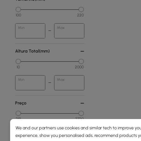
100
220
Min
Max
Altura Total(mm)
10
2000
Min
Max
Preço
219
2720
We and our partners use cookies and similar tech to improve you
Min
Max
experience, show you personalised ads, recommend products you