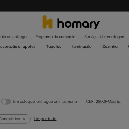
uia de entrega
Programa de comércio
Serviços de montagem
|
|
ecoração e tapetes
Tapetes
Iluminação
Cozinha
Em estoque: entregue em 1 semana
CEP :
28001-Madrid
Geométrico
Limpar tudo