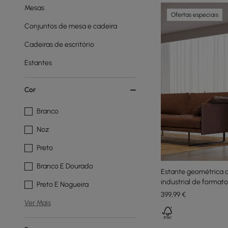
Mesas
Ofertas especiais
Conjuntos de mesa e cadeira
Cadeiras de escritório
Estantes
Cor
Branco
Noz
Preto
Branco E Dourado
Estante geométrica 
industrial de format
Preto E Nogueira
giratório
399
,99
€
Ver Mais