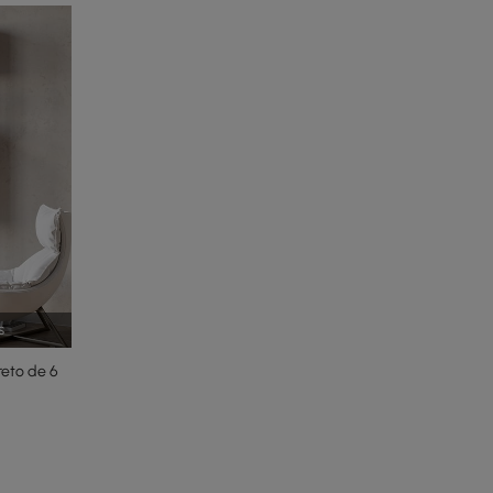
s
eto de 6