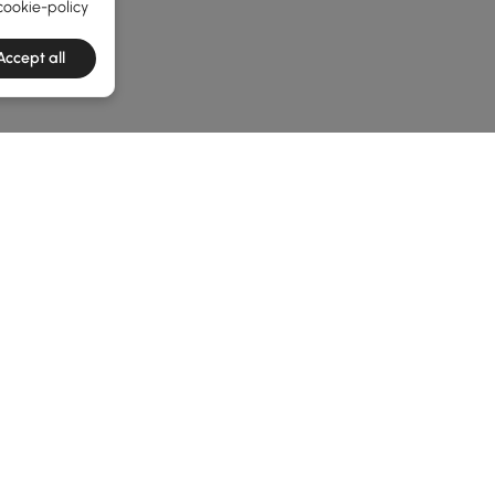
cookie-policy
Accept all
he latest 2 items