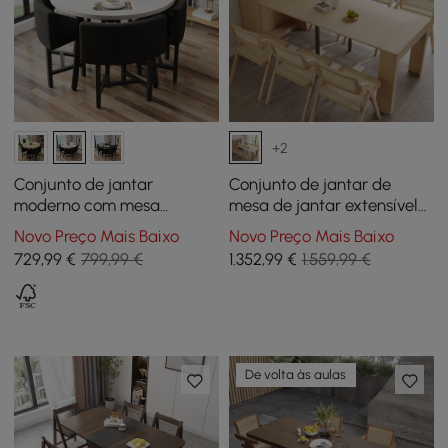
+2
Conjunto de jantar
Conjunto de jantar de
moderno com mesa
mesa de jantar extensível
redonda de madeira
de 70,9" Natural com 6
Novo Preço Mais Baixo
Novo Preço Mais Baixo
branca e 4 cadeiras pretas
cadeiras
729
,99
€
799,99 €
1.352
,99
€
1.559,99 €
De volta às aulas