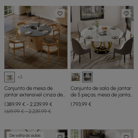
+3
Conjunto de mesa de
Conjunto de sala de jantar
jantar extensível cinza de
de 5 peças, mesa de jantar
47 “a 63" com 4 cadeiras
redonda com tampo de
1.389,99 € - 2.239,99 €
1.793
,99
€
pedra sinterizada de 1350
1.619,99 € - 2.239,99 €
mm, branca e cinza, 4
cadeiras
De volta às aulas