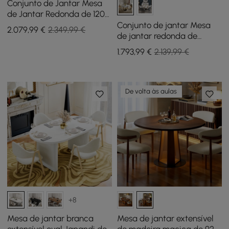
Conjunto de Jantar Mesa
de Jantar Redonda de 120
cm em Pedra Sinterizada
Conjunto de jantar Mesa
2.079
,99
€
2.349,99 €
com Efeito Travertino e 4
de jantar redonda de
Cadeiras
pedra sinterizada de estilo
1.793
,99
€
2.139,99 €
moderno de 1350 mm com 4
cadeiras
De volta às aulas
+8
Mesa de jantar branca
Mesa de jantar extensível