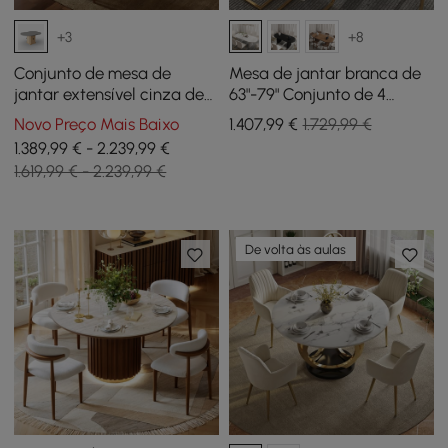
+3
+8
Conjunto de mesa de
Mesa de jantar branca de
jantar extensível cinza de
63"-79" Conjunto de 4
47 “a 63" com 6 cadeiras
cadeiras de jantar
Novo Preço Mais Baixo
1.407
,99
€
1.729,99 €
1.389,99 € - 2.239,99 €
1.619,99 € - 2.239,99 €
De volta às aulas