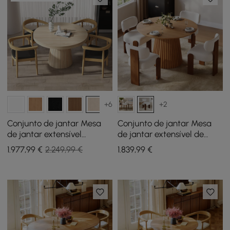
+6
+2
Conjunto de jantar Mesa
Conjunto de jantar Mesa
de jantar extensível
de jantar extensível de
Japandi de 39 “a 55" com 4
madeira maciça de 119-201
1.977
,99
€
2.249,99 €
1.839
,99
€
cadeiras
cm com 4 cadeiras