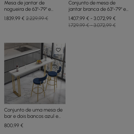
Mesa de jantar de
Conjunto de mesa de
nogueira de 63"-79" e
jantar branca de 63"-79" e
conjunto de 4 cadeiras de
6 cadeiras de jantar
1.839
,99
€
2.229,99 €
1.407,99 € - 3.072,99 €
jantar
1.729,99 € - 3.072,99 €
Conjunto de uma mesa de
bar e dois bancos azul e
branco, 3 peças, estofado
800
,99
€
em veludo, tampo de