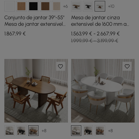
+6
+10
Conjunto de jantar 39"-55"
Mesa de jantar cinza
Mesa de jantar extensível
extensível de 1600 mm a
Japandi cinza com 4
2000 mm e 6 cadeiras de
1.867
,99
€
1.563,99 € - 2.667,99 €
cadeiras
jantar de rattan Walnut
1.999,99 € - 3.199,99 €
Japandi
+8
+8