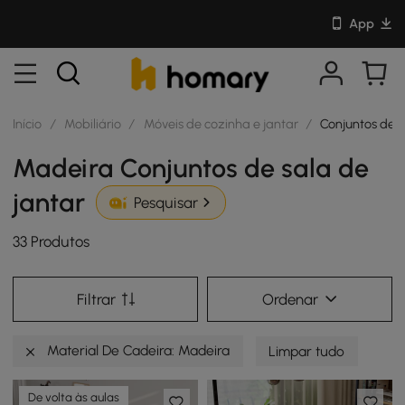
App
Início
/
Mobiliário
/
Móveis de cozinha e jantar
/
Conjuntos de s
Madeira Conjuntos de sala de
jantar
Pesquisar
33 Produtos
Filtrar
Ordenar
Material De Cadeira: Madeira
Limpar tudo
De volta às aulas