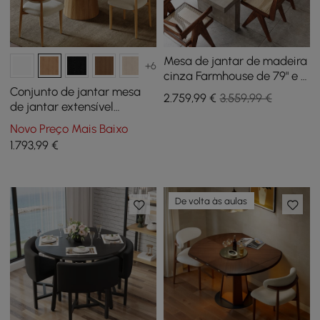
Mesa de jantar de madeira
+6
cinza Farmhouse de 79" e 8
cadeiras de jantar de
Conjunto de jantar mesa
2.759
,99
€
3.559,99 €
rattan Walnut Japandi
de jantar extensível
Japandi natural de 99-140
Novo Preço Mais Baixo
cm com 4 cadeiras
1.793
,99
€
De volta às aulas