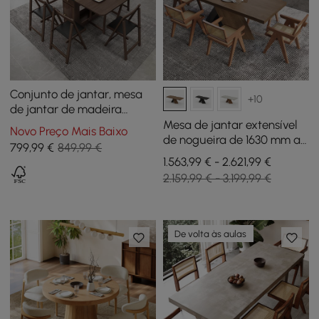
Conjunto de jantar, mesa
+10
de jantar de madeira
dobrável retangular
Mesa de jantar extensível
Novo Preço Mais Baixo
moderna de 59,1 polegadas
de nogueira de 1630 mm a
799
,99
€
849,99 €
com 4 cadeiras
2030 mm e 6 cadeiras de
1.563,99 € - 2.621,99 €
jantar de rattan Walnut
2.159,99 € - 3.199,99 €
Japandi
De volta às aulas