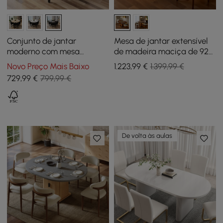
Conjunto de jantar
Mesa de jantar extensível
moderno com mesa
de madeira maciça de 920
redonda de madeira preta
mm a 1200 mm com luz
Novo Preço Mais Baixo
1.223
,99
€
1.399,99 €
e 4 cadeiras pretas
729
,99
€
799,99 €
De volta às aulas