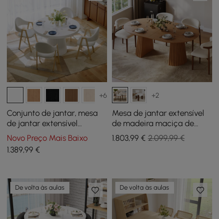
+6
+2
Conjunto de jantar, mesa
Mesa de jantar extensível
de jantar extensível
de madeira maciça de
Japandi de 39 “a 55",
1200 mm a 2000 mm com 4
Novo Preço Mais Baixo
1.803
,99
€
2.099,99 €
branca com 4 cadeiras
cadeiras
1.389
,99
€
De volta às aulas
De volta às aulas