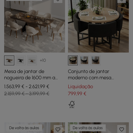
+10
Mesa de jantar de
Conjunto de jantar
nogueira de 1600 mm a
moderno com mesa
2000 mm e conjunto de 6
redonda de madeira
1.563,99 € - 2.621,99 €
Liquidação
cadeiras de jantar
natural e 4 cadeiras cinza
2.159,99 € - 3.199,99 €
799
,99
€
De volta às aulas
De volta às aulas