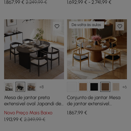
1.867
,99
€
2.249,99 €
1.692,99 € - 2.741,99 €
preta com 4 cadeiras
jantar de vime Japandi
pretas
De volta às aulas
+8
+6
Mesa de jantar preta
Conjunto de jantar Mesa
extensível oval Japandi de
de jantar extensível
1600 mm a 2000 mm e
Japandi de 39 “a 55" com 4
Novo Preço Mais Baixo
1.867
,99
€
conjunto de 4 cadeiras de
cadeiras
1.913
,99
€
2.349,99 €
jantar