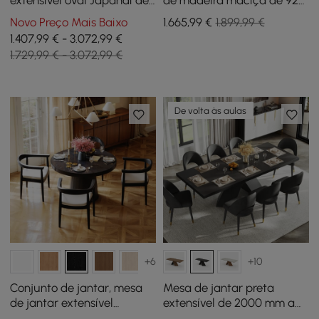
extensível oval Japandi de
de madeira maciça de 920
1600 mm a 2000 mm e
mm a 1200 mm com luz
Novo Preço Mais Baixo
1.665
,99
€
1.899,99 €
conjunto de 4 cadeiras de
1.407,99 € - 3.072,99 €
jantar
1.729,99 € - 3.072,99 €
De volta às aulas
+6
+10
Conjunto de jantar, mesa
Mesa de jantar preta
de jantar extensível
extensível de 2000 mm a
Japandi de 1000-1400 mm,
2400 mm e 8 cadeiras de