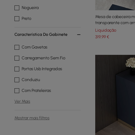
Nogueira
Mesa de cabeceira m
Preto
transparente com ar
para quarto
Liquidação
Característica Do Gabinete
319
,99
€
Com Gavetas
Carregamento Sem Fio
Portas Usb Integradas
Conduziu
Com Prateleiras
Ver Mais
Mostrar mais filtros