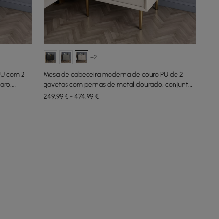
+2
PU com 2
Mesa de cabeceira moderna de couro PU de 2
aro,
gavetas com pernas de metal dourado, conjunto
de 2
249,99 € - 474,99 €