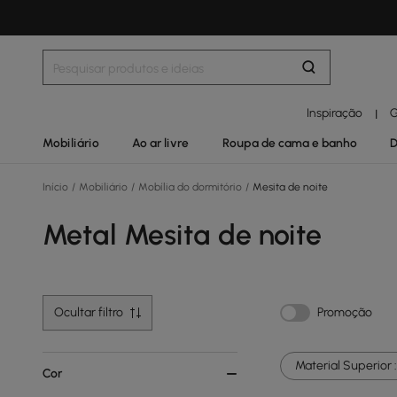
Inspiração
G
|
Mobiliário
Ao ar livre
Roupa de cama e banho
D
Início
/
Mobiliário
/
Mobília do dormitório
/
Mesita de noite
Metal Mesita de noite
Ocultar filtro
Promoção
Material Superior :
Cor