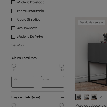
Madeira Projetada
Pedra Sinterizada
Couro Sintético
Venda de cerveja
Aço Inoxidável
Madeira De Pinho
Ver Mais
Altura Total(mm)
16
610
Min
Max
Largura Total(mm)
+2
Mesa de cabeceira c