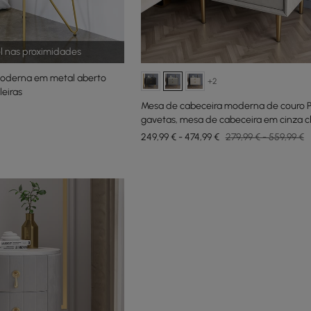
el nas proximidades
moderna em metal aberto
+2
eiras
Mesa de cabeceira moderna de couro 
gavetas, mesa de cabeceira em cinza cl
conjunto de 2
249,99 € - 474,99 €
279,99 € - 559,99 €