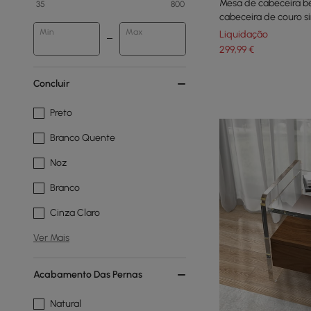
Mesa de cabeceira 
35
800
cabeceira de couro s
ouro
Min
Max
Liquidação
299
,99
€
Concluir
Preto
Branco Quente
Noz
Branco
Cinza Claro
Ver Mais
Acabamento Das Pernas
Natural