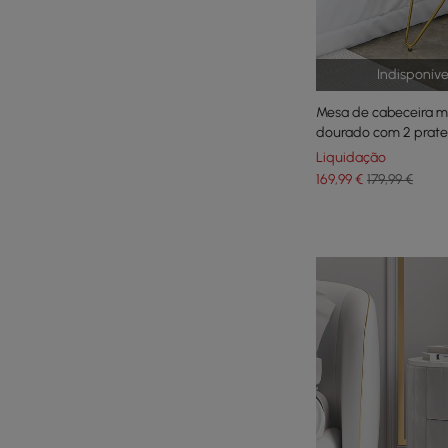
Indisponív
Mesa de cabeceira 
dourado com 2 pratel
Liquidação
169
,99
€
179,99 €