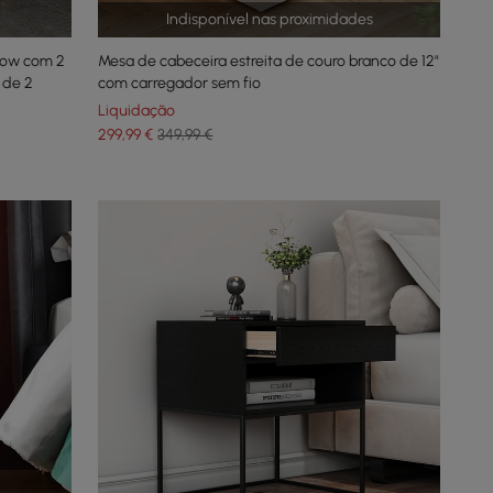
Indisponível nas proximidades
row com 2
Mesa de cabeceira estreita de couro branco de 12"
 de 2
com carregador sem fio
Liquidação
299
,99
€
349,99 €