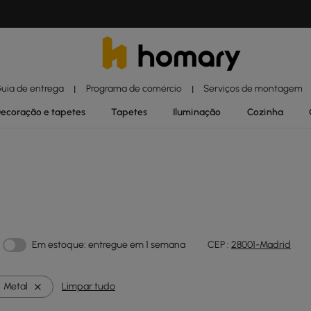
uia de entrega
Programa de comércio
Serviços de montagem
|
|
ecoração e tapetes
Tapetes
Iluminação
Cozinha
Em estoque: entregue em 1 semana
CEP :
28001-Madrid
Metal
Limpar tudo