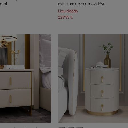
etal
estrutura de aço inoxidável
Liquidação
229
,99
€