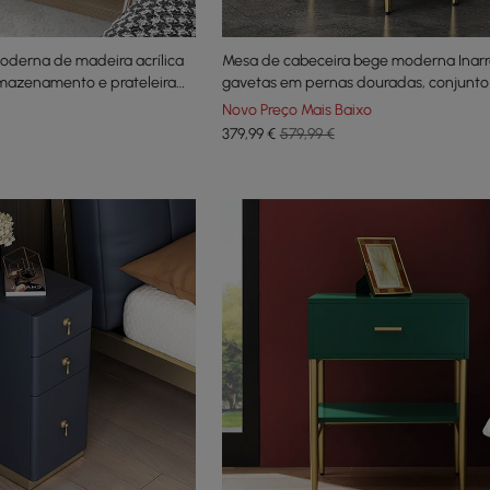
oderna de madeira acrílica
Mesa de cabeceira bege moderna Inar
mazenamento e prateleira
gavetas em pernas douradas, conjunto
Novo Preço Mais Baixo
379
,99
€
579,99 €