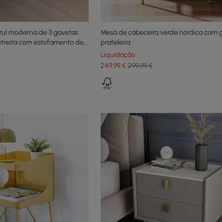
zul moderna de 3 gavetas
Mesa de cabeceira verde nórdica com 
streita com estofamento de
prateleira
Liquidação
249
,99
€
299,99 €