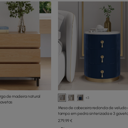
rga de madeira natural
+3
 gavetas
Mesa de cabeceira redonda de veludo 
tampo em pedra sinterizada e 3 gavet
279
,99
€