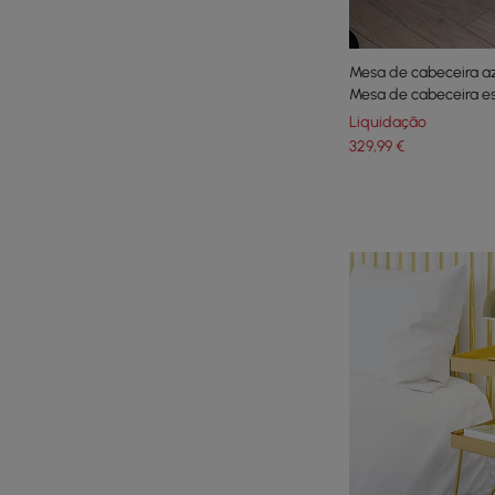
Mesa de cabeceira a
Mesa de cabeceira e
couro sintético
Liquidação
329
,99
€