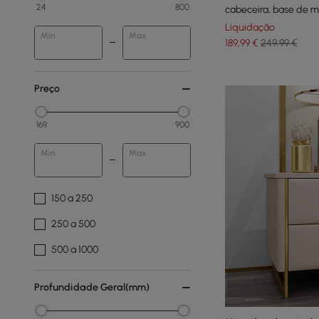
24
800
cabeceira, base de m
Liquidação
Min
Max
189
,99
€
249,99 €
Preço
169
900
Min
Max
150 a 250
250 a 500
500 a 1000
Profundidade Geral(mm)