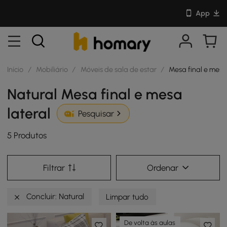
App
Início
/
Mobiliário
/
Móveis de sala de estar
/
Mesa final e mesa 
Natural Mesa final e mesa
lateral
Pesquisar
5 Produtos
Filtrar
Ordenar
Concluir: Natural
Limpar tudo
De volta às aulas