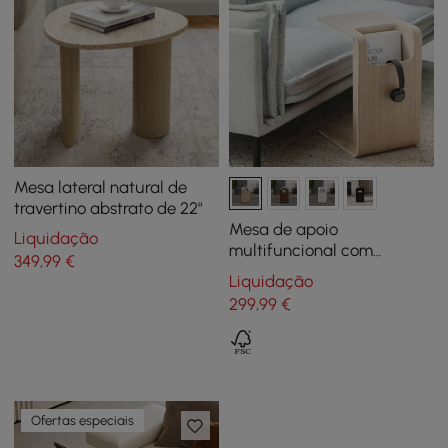
Mesa lateral natural de
travertino abstrato de 22"
Mesa de apoio
Liquidação
multifuncional com
349
,99
€
revisteiro 60 cm natural
Liquidação
299
,99
€
Ofertas especiais