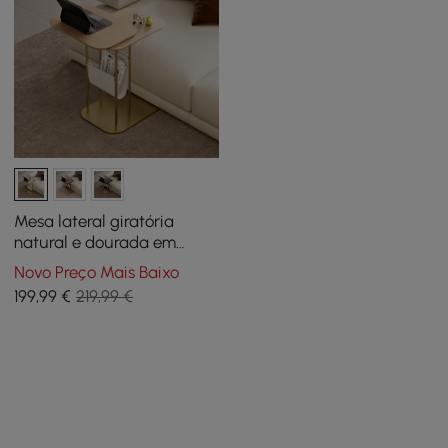
Mesa lateral giratória
natural e dourada em
forma de C com
Novo Preço Mais Baixo
armazenamento
199
,99
€
219,99 €