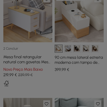
2 Concluir
Mesa final retangular
90 cm mesa lateral estreita
natural com gavetas Mesa
moderna com tampo de
de sofá moderna para sala
pedra sinterizada, USB e
Novo Preço Mais Baixo
399
,99
€
de estar
armazenamento, branco e
219
,99
€
239,99 €
natural