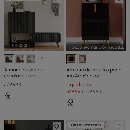
Indisponível nas proximidades
+3
Armário de entrada
Armário de sapatos preto
canelado para
Aro Armário de
armazenamento de
armazenamento de
579
,99
€
Liquidação
sapatos folheados em
entrada retangular estreito
549
,99
€
619,99 €
madeira de freixo
de 12 prateleiras
Ofertas especiais