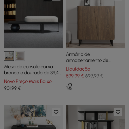
Armário de
armazenamento de
sapatos Walnut Entryway
Mesa de console curva
Liquidação
com 2 portas e 5
branca e dourada de 39,4
599
,99
€
699,99 €
prateleiras para 14 pares de
polegadas e conjunto de
Novo Preço Mais Baixo
sapatos
banco de entrada de
901
,99
€
madeira com pernas de
metal