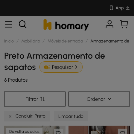
App
Início
/
Mobiliário
/
Móveis de entrada
/
Armazenamento de s
Preto Armazenamento de
sapatos
Pesquisar
6 Produtos
Filtrar
Ordenar
Concluir: Preto
Limpar tudo
De volta às aulas