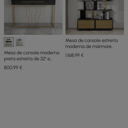
Mesa de console estreita
moderna de mármore
sintético preto de 47,2
Mesa de console moderna
1.168
,99
€
polegadas e conjunto de
preta estreita de 32" e
estante de livros de
conjunto de banco tufado
800
,99
€
madeira preta de 5
de linha branca estofado
camadas
em veludo