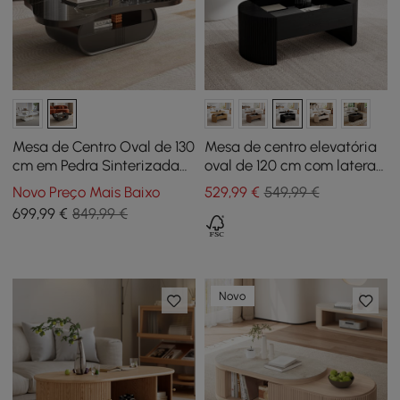
Mesa de Centro Oval de 130
Mesa de centro elevatória
cm em Pedra Sinterizada
oval de 120 cm com laterais
com Arrumação
caneladas, preta
Novo Preço Mais Baixo
529
,99
€
549,99 €
699
,99
€
849,99 €
Novo