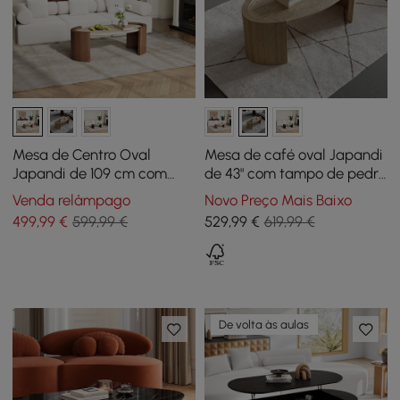
Mesa de Centro Oval
Mesa de café oval Japandi
Japandi de 109 cm com
de 43" com tampo de pedra
Tampo em Pedra
travertino
Venda relâmpago
Novo Preço Mais Baixo
Travertino
499
,99
€
599,99 €
529
,99
€
619,99 €
De volta às aulas