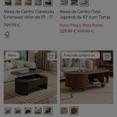
Mesa de Centro Canelada
Mesa de Centro Oval
Extensível Velar de 119 - 170
Japandi de 43" com Tampo
cm com Tampo em Pedra
em Pedra Travertino
799
,99
€
Novo Preço Mais Baixo
Sinterizada e Arrumação
529
,99
€
599,99 €
Novo
Preço de compra antecipada