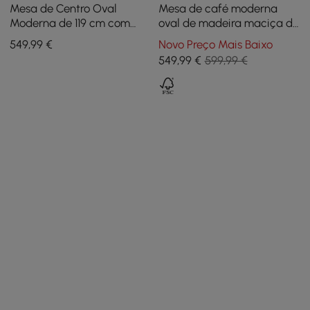
Mesa de Centro Oval
Mesa de café moderna
Moderna de 119 cm com
oval de madeira maciça de
Tampo Elevatório Estilo
nogueira de 1100 mm com
549
,99
€
Novo Preço Mais Baixo
Mid-Century
armazenamento
549
,99
€
599,99 €