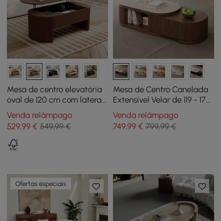
Mesa de centro elevatória
Mesa de Centro Canelada
oval de 120 cm com laterais
Extensível Velar de 119 - 170
caneladas nogueira
cm com Tampo em Pedra
Venda relâmpago
Venda relâmpago
Sinterizada e Arrumação
529
,99
€
549,99 €
749
,99
€
799,99 €
Ofertas especiais