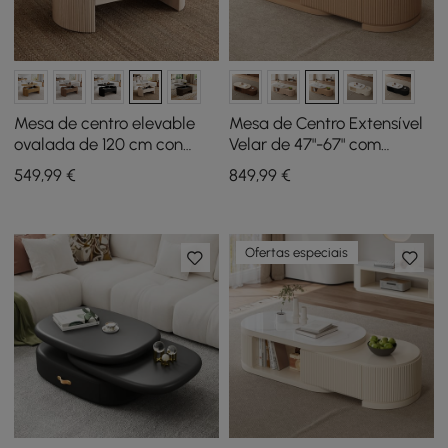
Mesa de centro elevable
Mesa de Centro Extensível
ovalada de 120 cm con
Velar de 47"-67" com
laterales acanalados
Tampo de Pedra
549
,99
€
849
,99
€
blanco lavado
Sinterizada e
Armazenamento
Ofertas especiais