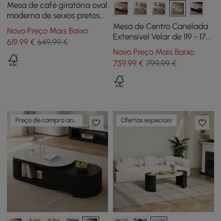
Mesa de café giratória oval
moderna de seixos pretos
de 3 camadas com
Mesa de Centro Canelada
Novo Preço Mais Baixo
armazenamento
Extensível Velar de 119 - 170
619
,99
€
649,99 €
cm com Tampo em Pedra
Novo Preço Mais Baixo
Sinterizada e Arrumação
759
,99
€
799,99 €
Preço de compra antecipada
Ofertas especiais