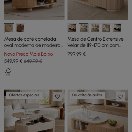
Mesa de café canelada
Mesa de Centro Extensível
oval moderna de madeira
Velar de 119-170 cm com
maciça natural Stria 1200
Tampo de Pedra
Novo Preço Mais Baixo
799
,99
€
mm com armazenamento
Sinterizada e
549
,99
€
649,99 €
Armazenamento
Ofertas especiais
De volta às aulas