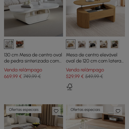
130 cm Mesa de centro oval
Mesa de centro elevável
de pedra sinterizada com
oval de 120 cm com laterais
arrumação
caneladas natural
Venda relâmpago
Venda relâmpago
669
,99
€
749,99 €
529
,99
€
549,99 €
Ofertas especiais
Ofertas especiais