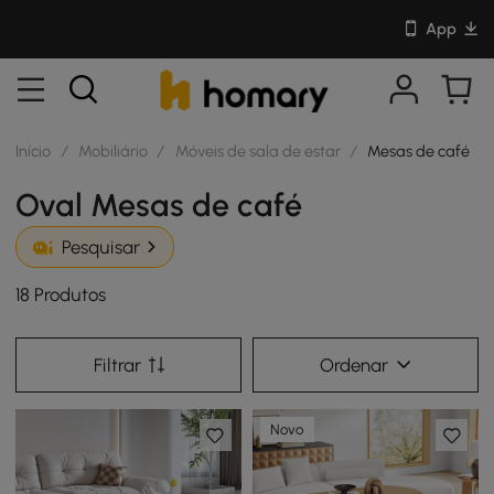
App
Início
/
Mobiliário
/
Móveis de sala de estar
/
Mesas de café
Oval Mesas de café
Pesquisar
18 Produtos
Filtrar
Ordenar
Novo