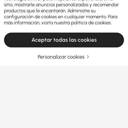
sitio, mostrarle anuncios personalizados y recomendar
productos que le encantarán. Administre su
configuración de cookies en cualquier momento. Para
más información, visita nuestra
política de cookies
.
Aceptar todas las cookies
Personalizar cookies
Descubra las mejores alfombras para cada
habitación con esta guía de compra
¿Qué hace que una alfombra sea la
adecuada para cada habitación?
Desglosémoslo
Ver más
¿Cansado de suelos que parecen… bueno,
Products in the current category have been updated to show the latest 1 items
simplemente suelos? Ya sea que quieras hacer más
acogedor el salón, alegrar la cocina o añadir
carácter a tu entrada, las alfombras son tu arma