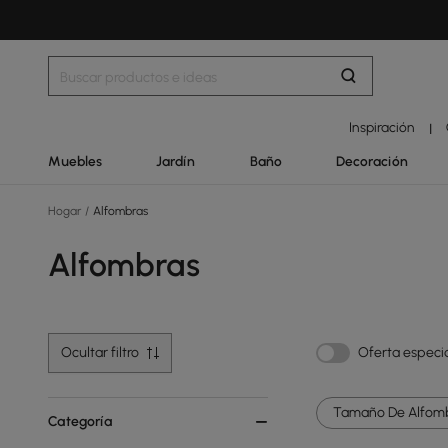
Inspiración
|
Muebles
Jardín
Baño
Decoración
Hogar
/
Alfombras
Alfombras
Ocultar filtro
Oferta especi
Tamaño De Alfomb
Categoría