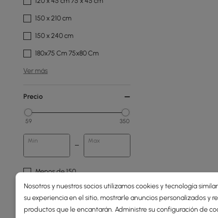
120 x 45 cm 75 x 45 cm
150 x 210 cm
150 x 240 cm
180x75 Cm 75x80 Cm
Ver más
Precio
59
350
Min
Max
Menos de 150
Nosotros y nuestros socios utilizamos cookies y tecnología simila
150 - 250
su experiencia en el sitio, mostrarle anuncios personalizados y
250 - 500
productos que le encantarán. Administre su configuración de co