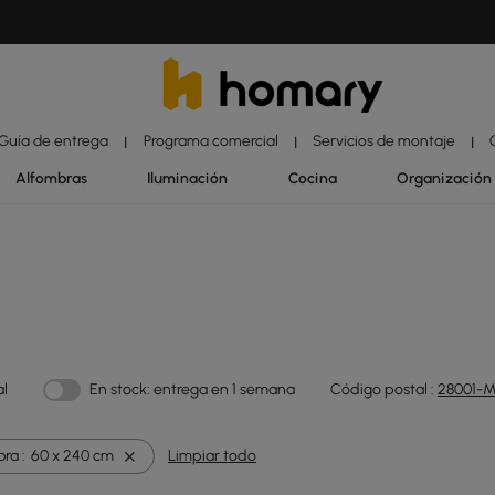
Guía de entrega
Programa comercial
Servicios de montaje
|
|
|
Alfombras
Iluminación
Cocina
Organización
al
En stock: entrega en 1 semana
Código postal :
28001-M
ra :
60 x 240 cm
Limpiar todo