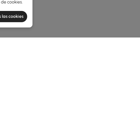
a de cookies
.
 las cookies
e latest 1 items