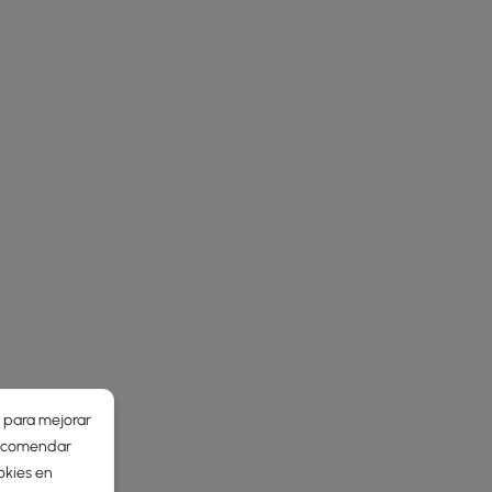
r para mejorar
 recomendar
okies en