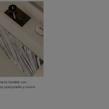
racta, lavable, con
 para pasillo y cocina