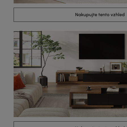
Nakupujte tento vzhled