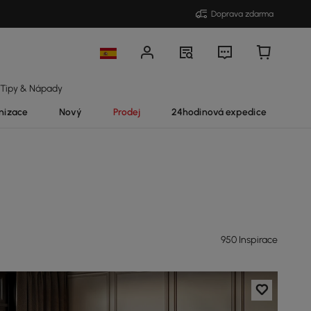
Doprava zdarma
Tipy & Nápady
nizace
Nový
Prodej
24hodinová expedice
950 Inspirace