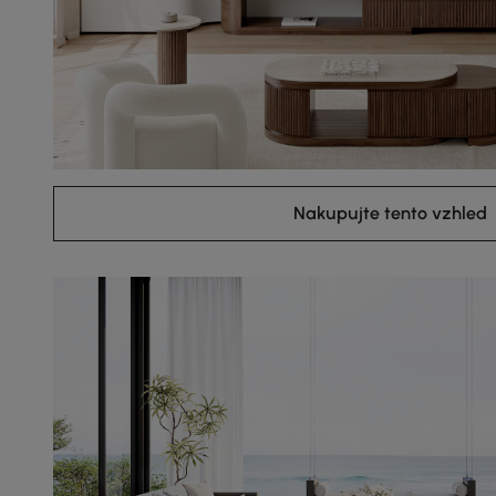
Nakupujte tento vzhled