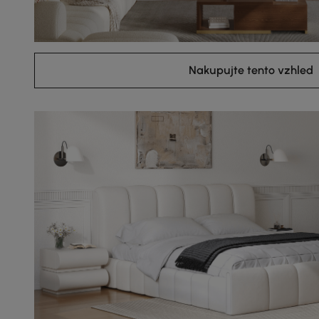
Nakupujte tento vzhled