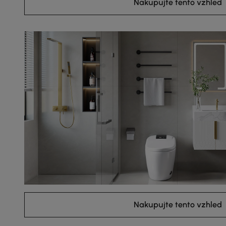
Nakupujte tento vzhled
Nakupujte tento vzhled