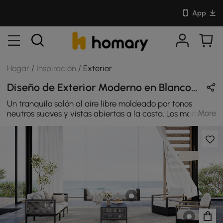
App
Hogar
/
Inspiración
/
Exterior
Diseño de Exterior Moderno en Blanco / Beige / Negro / Natural con Metal & Madera
Un tranquilo salón al aire libre moldeado por tonos
More
neutros suaves y vistas abiertas a la costa. Los marcos
negros limpios, las texturas tejidas aireadas y los cojines
livianos crean equilibrio. brindan un confort silencioso y
un toque moderno a un espacio hecho para momentos
lentos y relajados.