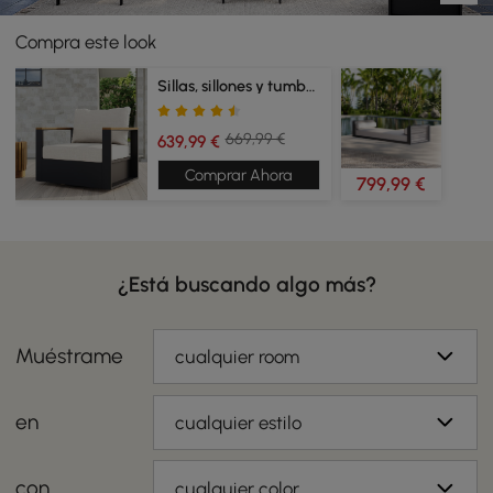
Compra este look
Sillas, sillones y tumbonas de jardín
669,99 €
639,99 €
Comprar Ahora
799,99 €
¿Está buscando algo más?
Muéstrame
cualquier room
en
cualquier estilo
con
cualquier color