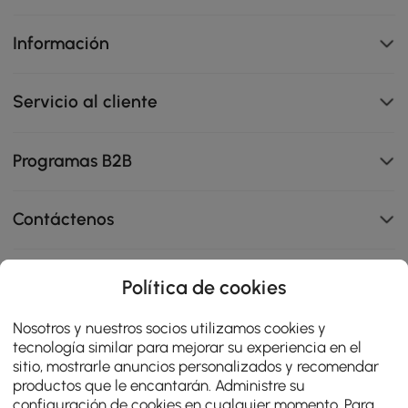
Información
Servicio al cliente
Programas B2B
Contáctenos
Política de cookies
114K
Nosotros y nuestros socios utilizamos cookies y
4.8
star
OPINIONES CERTIFICADAS
tecnología similar para mejorar su experiencia en el
rating
sitio, mostrarle anuncios personalizados y recomendar
productos que le encantarán. Administre su
configuración de cookies en cualquier momento. Para