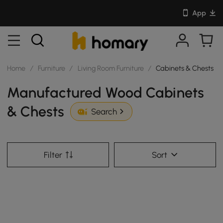
App
Home
/
Furniture
/
Living Room Furniture
/
Cabinets & Chests
Manufactured Wood Cabinets
& Chests
Search
Filter
Sort